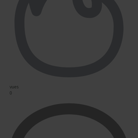
vues
0