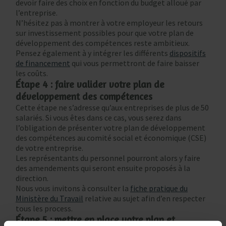
devoir faire des choix en fonction du budget alloué par
l’entreprise.
N’hésitez pas à montrer à votre employeur les retours
sur investissement possibles pour que votre plan de
développement des compétences reste ambitieux.
Pensez également à y intégrer les différents
dispositifs
de financement
qui vous permettront de faire baisser
les coûts.
Étape 4 : faire valider votre plan de
développement des compétences
Cette étape ne s’adresse qu’aux entreprises de plus de 50
salariés. Si vous êtes dans ce cas, vous serez dans
l’obligation de présenter votre plan de développement
des compétences au comité social et économique (CSE)
de votre entreprise.
Les représentants du personnel pourront alors y faire
des amendements qui seront ensuite proposés à la
direction.
Nous vous invitons à consulter la
fiche pratique du
Ministère du Travail
relative au sujet afin d’en respecter
tous les process.
Étape 5 : mettre en place votre plan et