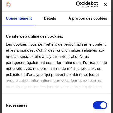
l’évaluer
Une fois ces conditions remplies, vous pourrez
communiquer votre plan aux salariés
.
Ceci est essentiel pour favoriser leur adhésion et la
Consentement
Détails
À propos des cookies
bonne compréhension des choix réalisés.
Restez également flexible sur le sujet : le plan de
développement des compétences est un fil rouge, mais
Ce site web utilise des cookies.
des évolutions peuvent survenir.
L’agilité vous permettra de vous adapter en cas de
Les cookies nous permettent de personnaliser le contenu
besoin.
et les annonces, d'offrir des fonctionnalités relatives aux
Le déploiement du plan consistera ensuite à organiser
médias sociaux et d'analyser notre trafic. Nous
les formations en e-learning, présentiel ou via un mix
partageons également des informations sur l'utilisation de
des deux : le
blended-learning
.
notre site avec nos partenaires de médias sociaux, de
Vous devrez aussi évaluer régulièrement les résultats de
votre plan : les compétences sont-elles acquises, le
publicité et d'analyse, qui peuvent combiner celles-ci
retour sur investissement est-il bien au rendez-vous ?
avec d'autres informations que vous leur avez fournies
▶️
Vidéo sur le plan de développement des
ou qu'ils ont collectées lors de votre utilisation de leurs
compétences
services.
Sélection
Nécessaires
du
consentement