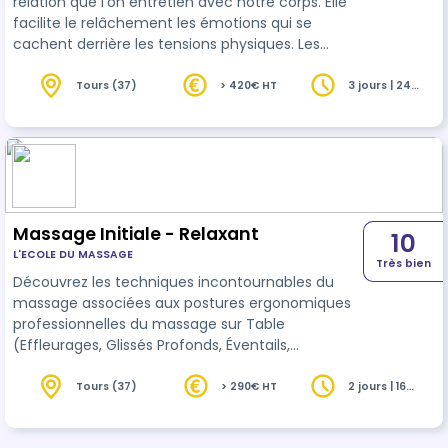
relation que l'on entretien avec notre corps. Elle
facilite le relâchement les émotions qui se
cachent derrière les tensions physiques. Les
techniques enveloppantes et réconfortantes
nourrissent le côté féminin présent en chacun et
Tours (37)
> 420€ HT
3 jours | 24
heures
aide à développer l'acceptation de soi dans la
bienveillance et le non-jugement.
Massage Initiale - Relaxant
10
L'ECOLE DU MASSAGE
Très bien
Découvrez les techniques incontournables du
massage associées aux postures ergonomiques
professionnelles du massage sur Table
(Effleurages, Glissés Profonds, Éventails,
Pétrissages, Foulages et Lissages). Apprenez
comment choisir votre matériel et les produits de
Tours (37)
> 290€ HT
2 jours | 16
heures
massage, développez une pratique juste et
respectueuse de l'intimité et du confort du