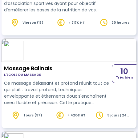
d’association sportives ayant pour objectif
d’améliorer les bases de la nutrition de vos
sportifs.
Vierzon (18)
> 217€ HT
20 heures
Massage Balinais
10
L'ECOLE DU MASSAGE
Très bien
Ce massage délassant et profond réunit tout ce
qui plait : travail profond, techniques
enveloppante et étirements doux s'enchaînent
avec fluidité et précision. Cette pratique
surprenante ouvre de nouvelles perspectives au
praticien et satisfait les attentes des clients les
Tours (37)
> 420€ HT
3 jours | 24
heures
plus exigeants.