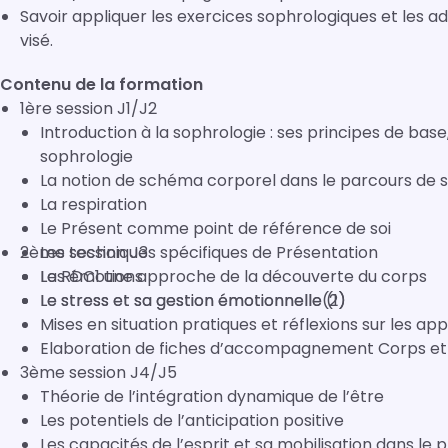
Savoir appliquer les exercices sophrologiques et les 
visé.
Contenu de la formation
1ère session J1/J2
Introduction à la sophrologie : ses principes de base
sophrologie
La notion de schéma corporel dans le parcours de s
La respiration
Le Présent comme point de référence de soi
2ème session J3
Les techniques spécifiques de Présentation
Les émotions
La RDC1 une approche de la découverte du corps
Le stress et sa gestion émotionnelle (1)
Le stress et sa gestion émotionnelle(2)
Mises en situation pratiques et réflexions sur les ap
Elaboration de fiches d’accompagnement Corps et 
3ème session J4/J5
Théorie de l’intégration dynamique de l’être
Les potentiels de l’anticipation positive
Les capacités de l’esprit et sa mobilisation dans 