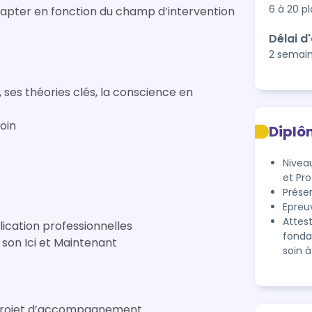
6 à 20 p
adapter en fonction du champ d’intervention
Délai d
2 semai
, ses théories clés, la conscience en
oin
Diplô
Nivea
et Pr
Présen
Epreuv
Attes
plication professionnelles
fonda
son Ici et Maintenant
soin à
le projet d’accompagnement