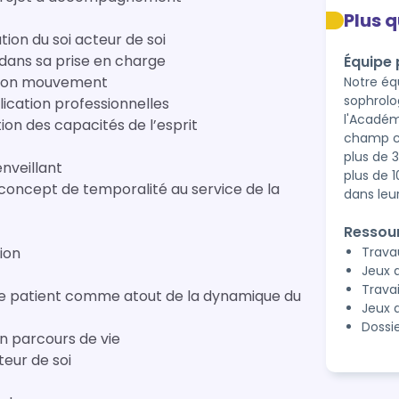
Plus 
tion du soi acteur de soi
t dans sa prise en charge
Équipe
 son mouvement
Notre éq
sophrolo
plication professionnelles
l'Académ
on des capacités de l’esprit
champ cl
plus de 
enveillant
plus de 
 concept de temporalité au service de la
dans leu
Ressou
ion
Trava
Jeux d
Travai
c le patient comme atout de la dynamique du
Jeux d
Dossi
n parcours de vie
eur de soi