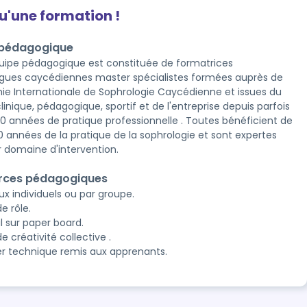
qu'une formation !
 pédagogique
uipe pédagogique est constituée de formatrices
gues caycédiennes master spécialistes formées auprès de
ie Internationale de Sophrologie Caycédienne et issues du
inique, pédagogique, sportif et de l'entreprise depuis parfois
30 années de pratique professionnelle . Toutes bénéficient de
10 années de la pratique de la sophrologie et sont expertes
r domaine d'intervention.
rces pédagogiques
ux individuels ou par groupe.
e rôle.
l sur paper board.
e créativité collective .
er technique remis aux apprenants.