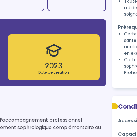
Toute
médec
soign
Prérequ
Cette
santé
auxili
en ex
Cette
2023
sophro
Profe
Date de création
Condi
u l’accompagnement professionnel
Accessi
gnement sophrologique complémentaire au
Capaci