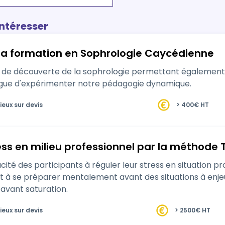
intéresser
 la formation en Sophrologie Caycédienne
n et de découverte de la sophrologie permettant égalemen
gue d'expérimenter notre pédagogie dynamique.
ieux sur devis
> 400€ HT
ess en milieu professionnel par la méthode 
té des participants à réguler leur stress en situation prof
t à se préparer mentalement avant des situations à enj
avant saturation.
ieux sur devis
> 2500€ HT