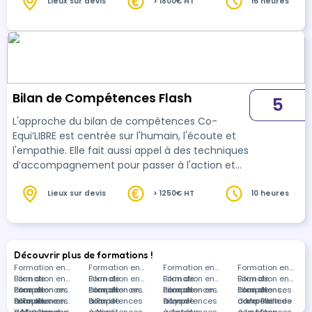
Lieux sur devis
> 1800€ HT
16 heures
Bilan de Compétences Flash
5
L'approche du bilan de compétences Co-
Equi’LIBRE est centrée sur l'humain, l'écoute et
l'empathie. Elle fait aussi appel à des techniques
d’accompagnement pour passer à l'action et
réussir à concrétiser le projet défini
Lieux sur devis
> 1250€ HT
10 heures
Découvrir plus de formations !
Formation en
Formation en
Formation en
Formation en
Bilan de
Formation en
Bilan de
Formation en
Bilan de
Formation en
Bilan de
Formation en
compétences
Bilan de
Formation en
compétences
Bilan de
Formation en
compétences
Bilan de
Formation en
compétences
Bilan de
Formations
à Toulouse
compétences
Bilan de
Formation en
à Paris
compétences
Bilan de
à Lyon
compétences
Bilan de
à Marseille
compétences
dans Bilan de
à Marsac-sur-
compétences
VAE à Laval
à Nice
compétences
à Antony
compétences
à Le Mans
compétences