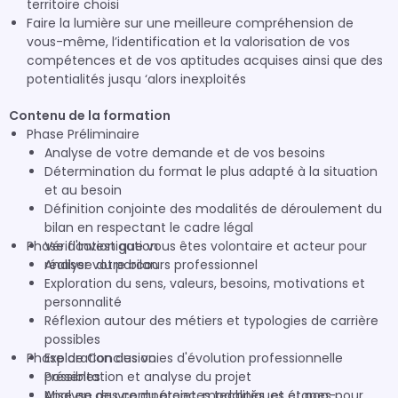
territoire choisi
Faire la lumière sur une meilleure compréhension de
vous-même, l’identification et la valorisation de vos
compétences et de vos aptitudes acquises ainsi que des
potentialités jusqu ‘alors inexploités
Contenu de la formation
Phase Préliminaire
Analyse de votre demande et de vos besoins
Détermination du format le plus adapté à la situation
et au besoin
Définition conjointe des modalités de déroulement du
bilan en respectant le cadre légal
Phase d'Investigation
Vérification que vous êtes volontaire et acteur pour
réaliser votre bilan
Analyse du parcours professionnel
Exploration du sens, valeurs, besoins, motivations et
personnalité
Réflexion autour des métiers et typologies de carrière
possibles
Phase de Conclusion
Exploration des voies d'évolution professionnelle
possibles
Présentation et analyse du projet
Analyse des compétences techniques et non-
Mise en œuvre du projet, modalités, et étapes pour