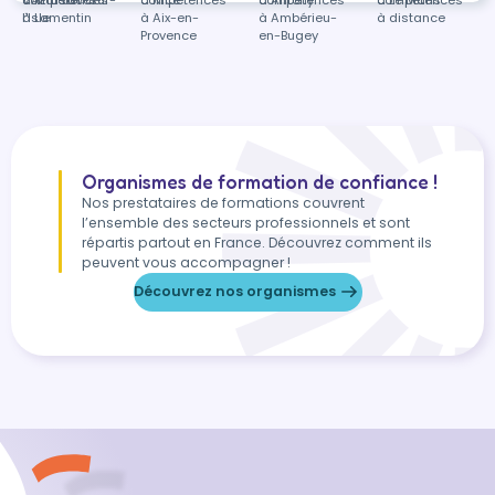
l'Isle
à Lamentin
à Aix-en-
à Ambérieu-
à distance
Provence
en-Bugey
Organismes de formation de confiance !
Nos prestataires de formations couvrent
l’ensemble des secteurs professionnels et sont
répartis partout en France. Découvrez comment ils
peuvent vous accompagner !
Découvrez nos organismes