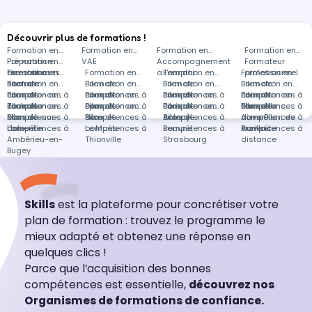
Découvrir plus de formations !
Formation en
Formation en
Formation en
Formation en
Préparation
Formation en
VAE
Accompagnement
Formateur
aux concours
Orientation
Formation en
Formation en
à l'emploi
Formation en
Formation en
professionnel
scolaire
Bilan de
Formation en
Bilan de
Formation en
Bilan de
Formation en
Bilan de
Formation en
compétences à
Bilan de
Formation en
compétences à
Bilan de
Formation en
compétences à
Bilan de
Formation en
compétences à
Bilan de
Formation en
Toulouse
compétences à
Bilan de
Formation en
Lyon
compétences à
Bilan de
Formation en
Paris
compétences à
Bilan de
Formation en
Marseille
compétences à
Bilan de
Formations
Marsac-sur-
compétences à
Bilan de
Nice
compétences à
Bilan de
Antony
compétences à
Bilan de
Aix-en-
compétences à
dans Bilan de
l'Isle
Lamentin
compétences à
Le Mans
compétences à
Beaune
compétences à
Provence
Aurillac
compétences à
Ambérieu-en-
Thionville
Strasbourg
distance
Bugey
Skills
est la plateforme pour concrétiser votre
plan de formation : trouvez le programme le
mieux adapté et obtenez une réponse en
quelques clics !
Parce que l’acquisition des bonnes
compétences est essentielle,
découvrez nos
Organismes de formations de confiance.