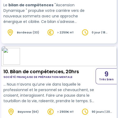
Le
bilan de compétences
"Ascension
Dynamique " propulse votre carrière vers de
nouveaux sommets avec une approche
énergique et ciblée. Ce bilan s'adresse
spécifiquement aux personnes ressentant une
stagnation dans leur parcours ou aux individus
Bordeaux (33)
> 2250€ HT
0 jour | 18
heures
désireux d'accélér…
10. Bilan de compétences, 20hrs
9
SOCIÉTÉ FRANÇAISE DE PRÉPARATION MENTALE
Très bien
… Nous n’avons qu’une vie dans laquelle le
professionnel et le personnel se chevauchent, se
croisent, interagissent. Faire une pause dans le
tourbillon de la vie, raleentir, prendre le temps. Se
retourner sur le chemin parcouru, identifier les
compétences
acquises. Se questionner sur ses
Bayonne (64)
> 2900€ HT
90 jours | 20
heures
envies, ses moteurs d’énergie, ses sources de