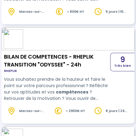
nouvelles perspectives professionnelles, que ce
soit pour une reconversion, une évolution ou un
Marsac-sur-
> 800€ HT
5 jours | 10
l'Isle (24)
heures
positionnement dans votre travail ? Bienvenue à
bord avec RHEPLIK TRANSITION CAP ! Profitez de 6
heu…
BILAN DE COMPETENCES - RHEPLIK
9
TRANSITION "ODYSSEE" - 24h
Très bien
RHEPLIK
Vous souhaitez prendre de la hauteur et faire le
point sur votre parcours professionnel ? Réfléchir
sur vos aptitudes et vos
compétences
?
Retrouver de la motivation ? Vous ouvrir de
nouvelles perspectives professionnelles, que ce
soit pour une reconversion, une évolution ou un
Marsac-sur-
> 2950€ HT
8 jours | 24
l'Isle (24)
heures
positionnement dans votre travail ? Bienvenue à
bord avec RHEPLIK TRANSITION ODYSSEE ! Vous
bénéfic…