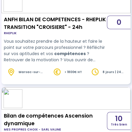
ANFH BILAN DE COMPETENCES - RHEPLIK
0
TRANSITION "CROISIERE" - 24h
RHEPLIK
Vous souhaitez prendre de la hauteur et faire le
point sur votre parcours professionnel ? Réfléchir
sur vos aptitudes et vos
compétences
?
Retrouver de la motivation ? Vous ouvrir de
nouvelles perspectives professionnelles, que ce
soit pour une reconversion, une évolution ou un
Marsac-sur-
> 1800€ HT
8 jours | 24
l'Isle (24)
heures
positionnement dans votre travail ? Bienvenue à
bord avec RHEPLIK TRANSITION CROISIERE ! Profitez
de…
Bilan de compétences Ascension
10
dynamique
Très bien
MES PROPRES CHOIX - SARL VALINE