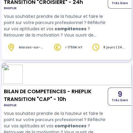
TRANSITION "CROISIERE" - 24h
Très bien
RHEPLIK
Vous souhaitez prendre de la hauteur et faire le
point sur votre parcours professionnel ? Réfléchir
sur vos aptitudes et vos
compétences
?
Retrouver de la motivation ? Vous ouvrir de
nouvelles perspectives professionnelles, que ce
soit pour une reconversion, une évolution ou un
Marsac-sur-
> 1750€ HT
8 jours | 24
l'Isle (24)
heures
positionnement dans votre travail ? Bienvenue à
bord avec RHEPLIK TRANSITION CROISIERE ! Profitez
de…
BILAN DE COMPETENCES - RHEPLIK
9
TRANSITION "CAP" - 10h
Très bien
RHEPLIK
Vous souhaitez prendre de la hauteur et faire le
point sur votre parcours professionnel ? Réfléchir
sur vos aptitudes et vos
compétences
?
Retrouver de la motivation ? Vous ouvrir de