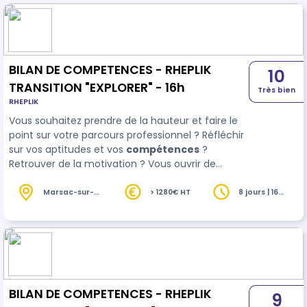
BILAN DE COMPETENCES - RHEPLIK
10
TRANSITION "EXPLORER" - 16h
Très bien
RHEPLIK
Vous souhaitez prendre de la hauteur et faire le
point sur votre parcours professionnel ? Réfléchir
sur vos aptitudes et vos
compétences
?
Retrouver de la motivation ? Vous ouvrir de
nouvelles perspectives professionnelles, que ce
soit pour une reconversion, une évolution ou un
Marsac-sur-
> 1280€ HT
8 jours | 16
l'Isle (24)
heures
positionnement dans votre travail ? Bienvenue à
bord avec RHEPLIK TRANSITION EXPLORER ! Profitez
de …
BILAN DE COMPETENCES - RHEPLIK
9