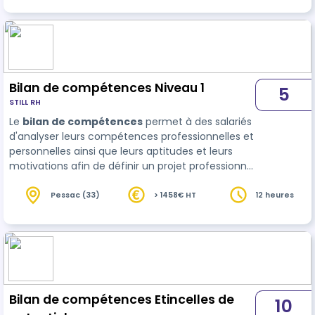
motivation. Creuser des pistes et envisager
sereinement un nouvel avenir professionnel en
cohérence avec ce qui aura été conscientisé et
travaillé pendant le bilan …
Bilan de compétences Niveau 1
5
STILL RH
Le
bilan de compétences
permet à des salariés
d'analyser leurs compétences professionnelles et
personnelles ainsi que leurs aptitudes et leurs
motivations afin de définir un projet professionnel
et, le cas échéant, un projet de formation. Le
cadre légal et réglem…
Pessac (33)
> 1458€ HT
12 heures
Bilan de compétences Etincelles de
10