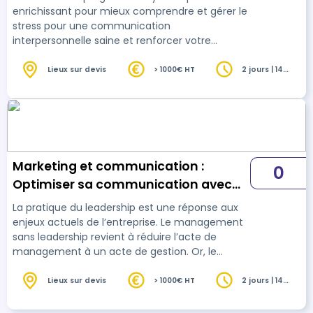
enrichissant pour mieux comprendre et gérer le
stress pour une communication
interpersonnelle saine et renforcer votre
affirmation de soi. Explorez un programme
conçu spécifiquement pour le personnel
Lieux sur devis
> 1000€ HT
2 jours | 14
heures
soignant, vous aidant à comprendre et à gérer
efficacement le stress lié à votre travail intense
et exigeant. Plongez dans une exploration des
mécanismes du stress intrapsychique et
externe, tout en développant des compétences
pratiques pour prévenir et gérer les …
Marketing et communication :
0
Optimiser sa communication avec
les bases de la PNL
La pratique du leadership est une réponse aux
enjeux actuels de l’entreprise. Le management
sans leadership revient à réduire l’acte de
management à un acte de gestion. Or, le
véritable rôle d’un manager est de mener, de
guider une équipe, un projet vers l’excellence, la
Lieux sur devis
> 1000€ HT
2 jours | 14
heures
réussite. Dans un environnement complexe,
incertain, difficile, de quels leviers dispose un