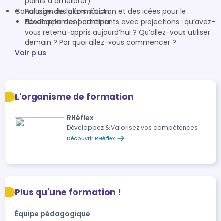
points à améliorer)
Conclusion de la formation
Partage des plans d'action et des idées pour le
développement continu
Feedbacks des participants avec projections : qu’avez-
vous retenu-appris aujourd’hui ? Qu’allez-vous utiliser
demain ? Par quoi allez-vous commencer ?
Voir plus
L'organisme de formation
RHéflex
Développez & Valorisez vos compétences
Découvrir RHéflex
Plus qu'une formation !
Équipe pédagogique