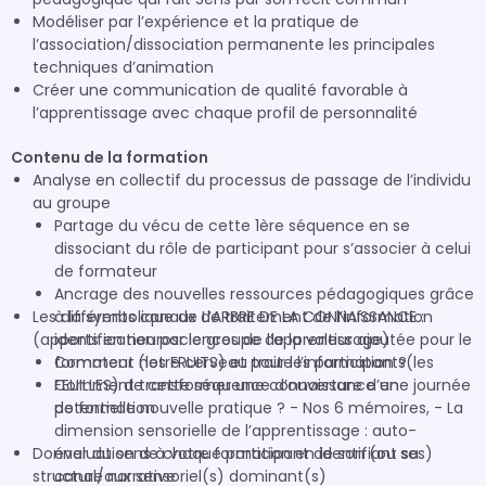
Modéliser par l’expérience et la pratique de
l’association/dissociation permanente les principales
techniques d’animation
Créer une communication de qualité favorable à
l’apprentissage avec chaque profil de personnalité
Contenu de la formation
Analyse en collectif du processus de passage de l’individu
au groupe
Partage du vécu de cette 1ère séquence en se
dissociant du rôle de participant pour s’associer à celui
de formateur
Ancrage des nouvelles ressources pédagogiques grâce
Les différents canaux de traitement de l’information
à la symbolique de L’ARBRE DE LA CONNAISSANCE :
(apports en neurosciences de l’apprentissage)
identification par le groupe de la valeur ajoutée pour le
formateur (les FRUITS) et pour les participants(les
Comment notre cerveau traite l’information ?
FEUILLES) de cette séquence d’ouverture d’une journée
Comment transformer une connaissance en
de formation
potentielle nouvelle pratique ? - Nos 6 mémoires, - La
dimension sensorielle de l’apprentissage : auto-
Donner du sens à votre formation en identifiant sa
évaluation de chaque participant de son (ou ses)
structure narrative
canal/aux sensoriel(s) dominant(s)