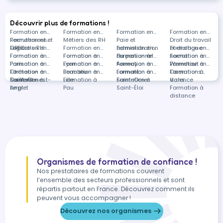
Découvrir plus de formations !
Formation en
Formation en
Formation en
Formation en
Recrutement et
Formation en
Métiers des RH
Paie et
Droit du travail
GPEC
Logiciels RH
Formation en
Formation en
administration
Formation en
et dialogue
Formation en
Formation à
Formation en
Formation à
Formation en
du personnel
Formation à
Formation en
social
Formation à
Formation en
Paris
Formation à
Formation en
Lyon
Formation à
Formation en
Annecy
Formation à
Formation en
Wormhout
Formation à
Formation en
Château-
Formation à
Formation en
Beaulieu
Formation à
Formation en
Lormont
Formation à
Formation en
Caen
Formation à
Formations
Gaillard
Saint-Genest-
Formation à
Lille
Formation à
Saint-Omer
Formation à
Valence
dans
Lerpt
Anglet
Pau
Saint-Éloi
Formation à
distance
Organismes de formation de confiance !
Nos prestataires de formations couvrent
l’ensemble des secteurs professionnels et sont
répartis partout en France. Découvrez comment ils
peuvent vous accompagner !
Découvrez nos organismes