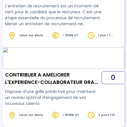
formation)
L'entretien de recrutement est un moment clé
tant pour le candidat que le recruteur. C'est une
étape essentielle du processus de recrutement.
Mener un entretien de recrutement ne
s'improvise pas. Cela requiert une
méthodologie, un savoir faire et un savoir être
Lieux sur devis
> 800€ HT
1 jour | 7
heures
spécifiques. Cette formation vous permettra
d'acquérir les techniques pour préparer et
structurer efficacement vos entretiens de
recrutement.
CONTRIBUER A AMELIORER
0
L'EXPERIENCE-COLLABORATEUR GRACE
A UN RECRUTEMENT PREDICTIF
Disposer d’une grille prédictive pour maintenir
(Nouvelle formation)
un niveau optimal d’engagement de vos
nouveaux talents
Lieux sur devis
> 1800€ HT
2 jours | 14
heures