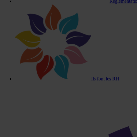
Réglementatio
Ils font les RH