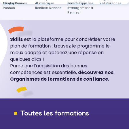
Chalosse
d'équipes à
Excel à Rennes
et dialogue
Autres à
community
conflit à Rennes
Bureautique à
Rennes
SST à Rennes
Rennes
social à Rennes
Rennes
management à
Rennes
Rennes
Skills
est la plateforme pour concrétiser votre
plan de formation : trouvez le programme le
mieux adapté et obtenez une réponse en
quelques clics !
Parce que l’acquisition des bonnes
compétences est essentielle,
découvrez nos
Organismes de formations de confiance.
Toutes les formations