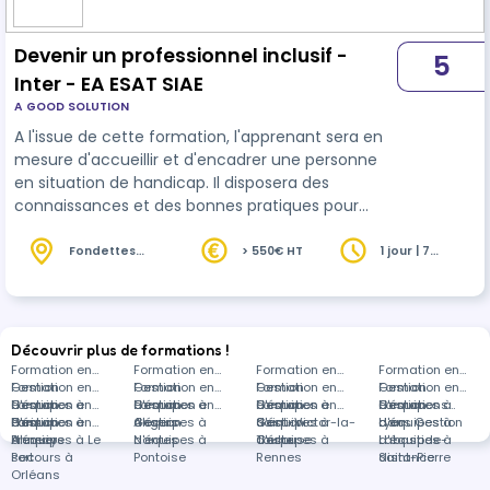
Devenir un professionnel inclusif -
5
Inter - EA ESAT SIAE
A GOOD SOLUTION
A l'issue de cette formation, l'apprenant sera en
mesure d'accueillir et d'encadrer une personne
en situation de handicap. Il disposera des
connaissances et des bonnes pratiques pour
améliorer sa pratique professionnelle.
Fondettes
> 550€ HT
1 jour | 7
(37)
heures
Découvrir plus de formations !
Formation en
Formation en
Formation en
Formation en
Gestion
Formation en
Gestion
Formation en
Gestion
Formation en
Gestion
Formation en
d'équipes à
Gestion
Formation en
d'équipes à
Gestion
Formation en
d'équipes à
Gestion
Formation en
d'équipes à
Gestion
Formations
Paris
d'équipes à
Gestion
Formation en
Angers
d'équipes à
Gestion
Saint-Victor-la-
d'équipes à
Gestion
Lyon
d'équipes à
dans Gestion
Annecy
d'équipes à Le
Premiers
Nantes
d'équipes à
Coste
Toulouse
d'équipes à
Labastide-
d'équipes à
Port
secours à
Pontoise
Rennes
Saint-Pierre
distance
Orléans