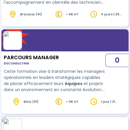
l'accompagnement en clientèle des techniciens
et commerciaux, pour en faire un moment
d'appui du manager opérationnel dans la montée
Bracieux (41)
> 0€ HT
4 jours | 28
heures
en compétences, voire le changement de
posture et de manières, de ses collaborateurs.
PARCOURS MANAGER
0
DSCONSULTING
Cette formation vise à transformer les managers
opérationnels en leaders stratégiques capables
de piloter efficacement leurs
équipes
et projets
dans un environnement en constante évolution.
En alliant concepts théoriques, mises en situation
pratiques et retour d’expériences, les participants
Blois (41)
> 0€ HT
1 jour | 21
heures
développeront les compétences clés pour
inspirer, motiver et guider leurs équipes tou…