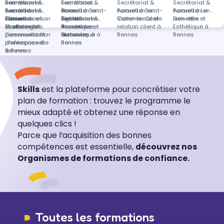
Rennes
Secrétariat &
Formation en
Secrétariat &
Formations
Secrétariat &
Secrétariat &
Accueil à
Secrétariat &
Formation en
Accueil à Saint-
dans
Formation en
Accueil à Saint-
Formation en
Accueil à Le
Formation en
L'Union
Accueil à
Communication
Formation en
Agnant
Secrétariat &
Outils
Formation en
Victor-la-Coste
Commercial et
Lamentin
Bien-être et
Coulommiers
et efficacité
Marketing et
Accueil à
Numérique et
Ressources
relation client à
Esthétique à
personnelle et
Communication
distance
Bureautique à
humaines à
Rennes
Rennes
professionnelle
d'entreprise à
Rennes
Rennes
à Rennes
Rennes
Skills
est la plateforme pour concrétiser votre
plan de formation : trouvez le programme le
mieux adapté et obtenez une réponse en
quelques clics !
Parce que l’acquisition des bonnes
compétences est essentielle,
découvrez nos
Organismes de formations de confiance.
Toutes les formations