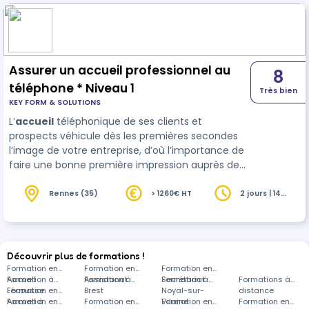
Assurer un accueil professionnel au
8
téléphone * Niveau 1
Très bien
KEY FORM & SOLUTIONS
L’
accueil
téléphonique de ses clients et
prospects véhicule dès les premières secondes
l’image de votre entreprise, d’où l’importance de
faire une bonne première impression auprès de
votre cible. Véritable reflet de votre niveau de
professionnalisme et de…
Rennes (35)
> 1260€ HT
2 jours | 14
heures
Découvrir plus de formations !
Formation en
Formation en
Formation en
Accueil
Formation à
Assistanat
Formation à
Secrétariat
Formation à
Formations à
Lécousse
Formation en
Brest
Noyal-sur-
distance
Accueil à
Formation en
Formation en
Vilaine
Formation en
Formation en