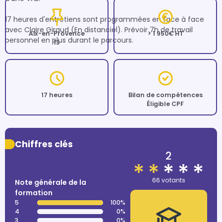
17 heures d'entretiens sont programmées en face à face 
avec Claire Giraud (En distanciel). Prévoir 7h de travail 
Aix-en-Provence
> 1 950€ HT
personnel en plus durant le parcours.
13
17 heures
Bilan de compétences
Éligible CPF
Chiffres clés
2
66 votants
Note générale de la
formation
5
100%
4
0%
3
0%