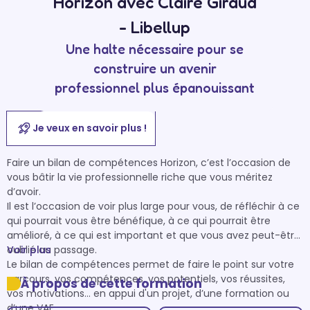
Horizon avec Claire Giraud
- Libellup
Une halte nécessaire pour se
construire un avenir
professionnel plus épanouissant
Je veux en savoir plus !
Faire un bilan de compétences Horizon, c’est l’occasion de 
vous bâtir la vie professionnelle riche que vous méritez 
d’avoir.

Il est l’occasion de voir plus large pour vous, de réfléchir à ce 
qui pourrait vous être bénéfique, à ce qui pourrait être 
amélioré, à ce qui est important et que vous avez peut-être 
oublié au passage. 

Voir plus
Le bilan de compétences permet de faire le point sur votre 
parcours, vos compétences, vos potentiels, vos réussites, 
À propos de cette formation
vos motivations… en appui d'un projet, d’une formation ou 
d’une VAE.
