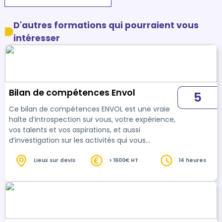
D'autres formations qui pourraient vous
intéresser
Bilan de compétences Envol
5
Ce bilan de compétences ENVOL est une vraie
halte d’introspection sur vous, votre expérience,
vos talents et vos aspirations, et aussi
d’investigation sur les activités qui vous
correspondent. L’objectif est de vous permettre
de construire un avenir professionnel
Lieux sur devis
> 1600€ HT
14 heures
épanouissant. Le bilan de compétences permet
d'analyser les compétences professionnelles et
personnelles ainsi que les motivations en appui
d'un projet et/ou d’une formation et/ou d’une
VAE. 14 heures d'entretiens programmées en