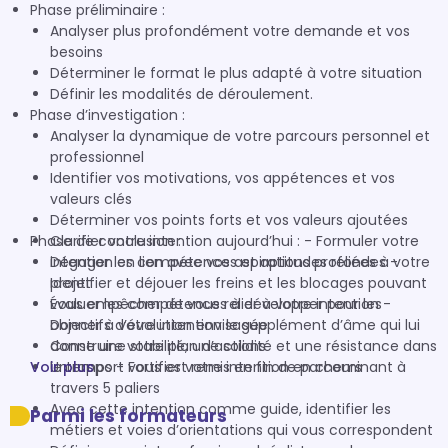
Phase préliminaire :
Analyser plus profondément votre demande et vos
besoins
Déterminer le format le plus adapté à votre situation
Définir les modalités de déroulement.
Phase d’investigation :
Analyser la dynamique de votre parcours personnel et
professionnel
Identifier vos motivations, vos appétences et vos
valeurs clés
Déterminer vos points forts et vos valeurs ajoutées
Phase de conclusion :
Clarifier votre intention aujourd’hui : - Formuler votre
intention en lien avec vos aspirations profondes -
Dégager les compétences et aptitudes reliées à votre
Identifier et déjouer les freins et les blocages pouvant
projet
vous empêcher de vous relier à votre intention -
Évaluer les compétences à développer pour les
Donner à votre intention le supplément d’âme qui lui
objectifs d’évolution envisagée
donne une stabilité, une solidité et une résistance dans
Construire votre plan d’actions
Voir plus
le temps - Fortifier votre intention en cheminant à
Un rapport vous est remis en fin de parcours
travers 5 paliers
Avec cette intention comme guide, identifier les
Parmi les formateurs
métiers et voies d’orientations qui vous correspondent