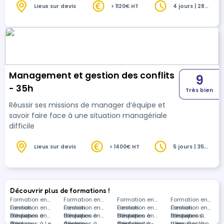
Lieux sur devis
> 1120€ HT
4 jours | 28
heures
Management et gestion des conflits
9
- 35h
Très bien
Réussir ses missions de manager d’équipe et
savoir faire face à une situation managériale
difficile
Lieux sur devis
> 1400€ HT
5 jours | 35
heures
Découvrir plus de formations !
Formation en
Formation en
Formation en
Formation en
Gestion
Formation en
Gestion
Formation en
Gestion
Formation en
Gestion
Formation en
d'équipes à
Gestion
Formation en
d'équipes à
Gestion
Formation en
d'équipes à
Gestion
Formation en
d'équipes à
Gestion
Formations
Paris
d'équipes à Le
Gestion
Angers
d'équipes à
Gestion
Saint-Victor-
d'équipes à
Gestion
Lyon
d'équipes à
dans Gestion