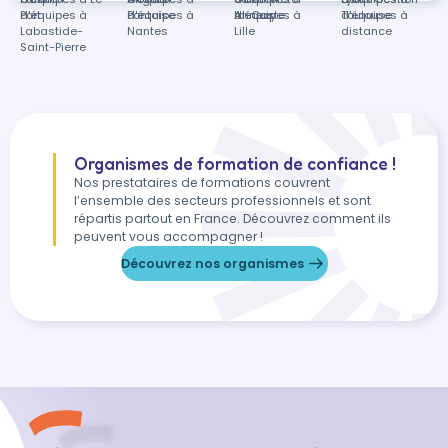
Port
d'équipes à
Pontoise
d'équipes à
la-Coste
Annecy
d'équipes à
Toulouse
d'équipes à
Labastide-
Nantes
Lille
distance
Saint-Pierre
Organismes de formation de confiance !
Nos prestataires de formations couvrent
l’ensemble des secteurs professionnels et sont
répartis partout en France. Découvrez comment ils
peuvent vous accompagner !
Découvrez nos organismes