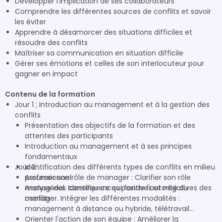
Développer l'implication de ses collaborateurs
Comprendre les différentes sources de conflits et savoir
les éviter
Apprendre à désamorcer des situations difficiles et
résoudre des conflits
Maîtriser sa communication en situation difficile
Gérer ses émotions et celles de son interlocuteur pour
gagner en impact
Contenu de la formation
Jour 1 ; Introduction au management et à la gestion des
conflits
Présentation des objectifs de la formation et des
attentes des participants
Introduction au management et à ses principes
fondamentaux
Jour 2 :
Identification des différents types de conflits en milieu
professionnel
Assumer son rôle de manager : Clarifier son rôle
Analyse des conséquences positives et négatives des
managérial. Identifier ce qui fonde l'autorité du
conflits
manager. Intégrer les différentes modalités :
management à distance ou hybride, télétravail...
Orienter l'action de son équipe : Améliorer la