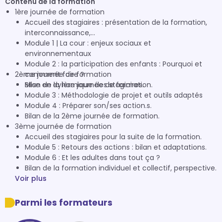
Contenu de la formation
1ère journée de formation
Accueil des stagiaires : présentation de la formation,
interconnaissance,...
Module 1 | La cour : enjeux sociaux et
environnementaux
Module 2 : la participation des enfants : Pourquoi et
2ème journée de formation
comment faire ?
Bilan de la 1ère journée de formation.
Mise en dynamique des stagiaires.
Module 3 : Méthodologie de projet et outils adaptés
Module 4 : Préparer son/ses action.s.
Bilan de la 2ème journée de formation.
3ème journée de formation
Accueil des stagiaires pour la suite de la formation.
Module 5 : Retours des actions : bilan et adaptations.
Module 6 : Et les adultes dans tout ça ?
Bilan de la formation individuel et collectif, perspective.
Voir plus
Parmi les formateurs