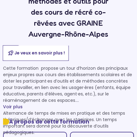
méthodes et outils pour
des cours de récré co-
rêvées avec GRAINE
Auvergne-Rhône-Alpes
Je veux en savoir plus !
Cette formation  propose un tour d’horizon des principaux 
enjeux propres aux cours des établissements scolaires et de 
doter les participant·es d’outils et de méthodes concrètes 
pour travailler, en lien avec les usager·ères (enfants, équipe 
éducative, parents d’élèves, agent·es, etc.), sur le 
réaménagement de ces espaces.

Voir plus
Alternance de temps de mises en pratique et des temps 
théoriques/d’échanges avec les stagiaires. Un temps 
À propos de cette formation
important sera donné pour la découverte d’outils 
pédagogiques.
