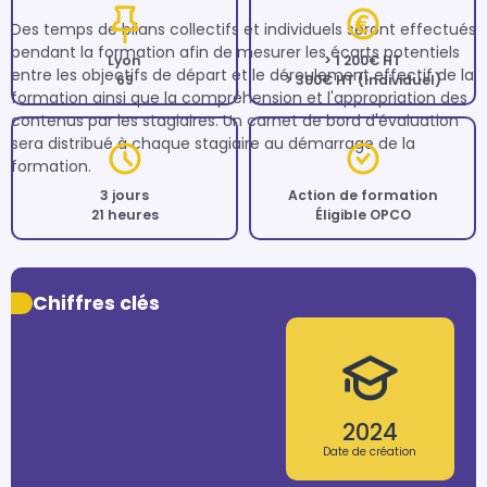
Des temps de bilans collectifs et individuels seront effectués 
pendant la formation afin de mesurer les écarts potentiels 
Lyon
> 1 200€ HT
entre les objectifs de départ et le déroulement effectif de la 
69
> 300€ HT (Individuel)
formation ainsi que la compréhension et l'appropriation des 
contenus par les stagiaires. Un carnet de bord d'évaluation 
sera distribué à chaque stagiaire au démarrage de la 
formation.
3 jours
Action de formation
21 heures
Éligible OPCO
Chiffres clés
2024
Date de création