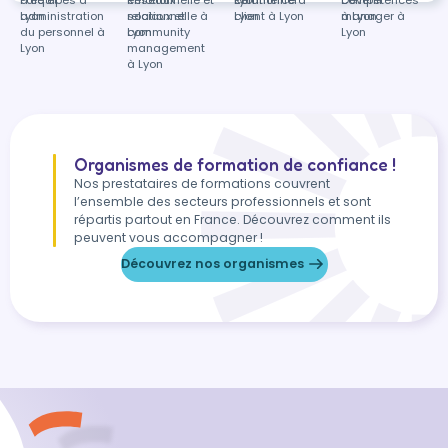
Lyon
administration
relationnelle à
sociaux et
Lyon
client à Lyon
à Lyon
manager à
du personnel à
Lyon
community
Lyon
Lyon
management
à Lyon
Organismes de formation de confiance !
Nos prestataires de formations couvrent
l’ensemble des secteurs professionnels et sont
répartis partout en France. Découvrez comment ils
peuvent vous accompagner !
Découvrez nos organismes