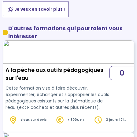
Je veux en savoir plus !
D'autres formations qui pourraient vous
intéresser
A la pêche aux outils pédagogiques
0
sur l'eau
Cette formation vise à faire découvrir,
expérimenter, échanger et s’approprier les outils
pédagogiques existants sur la thématique de
l’eau (ex : Ricochets et autres plus récents)
disponibles généralement dans les réseaux
d’EEDD… à toute personne qui réalise - ou est
Lieux sur devis
> 300€ HT
3 jours | 21
heures
susceptible de réaliser des animations en lien
avec la thématique de la consommation,