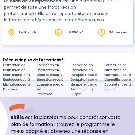
Le
bilan de compétences
est une démarche qui
permet de faire une introspection
professionnelle. Elle offre l’opportunité de prendre
le temps de réfléchir sur ses compétences, ses
motivations et ses projets, afin de déterminer
une orientation professionnelle qui c…
Le Grand-
> 1800€ HT
24 heures
Quevilly (76)
Découvrir plus de formations !
Formation en
Formation en
Formation en
Formation en
Bilan de
Formation en
Bilan de
Formation en
Bilan de
Formation en
Bilan de
Formation en
compétences à
Bilan de
Formation en
compétences à
Bilan de
Formation en
compétences à
Bilan de
Formation en
compétences à
Bilan de
Formations
Toulouse
compétences à
Bilan de
Lyon
compétences à
Bilan de
Paris
compétences à
Bilan de
Marseille
compétences à
dans Bilan de
Marsac-sur-
compétences à
Lamentin
compétences à
Nice
compétences à
Antony
compétences à
l'Isle
Le Mans
Aix-en-
Ambérieu-en-
distance
Provence
Bugey
Skills
est la plateforme pour concrétiser votre
plan de formation : trouvez le programme le
mieux adapté et obtenez une réponse en