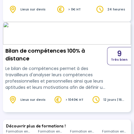
Phase d’investigation et d’analyse : 18h
3/Conclusion et suivi : 3h
Lieux sur devis
> 0€ HT
24 heures
Bilan de compétences 100% à
9
distance
Très bien
Le bilan de compétences permet à des
travailleurs d'analyser leurs compétences
professionnelles et personnelles ainsi que leurs
aptitudes et leurs motivations afin de définir un
projet professionnel et, le cas échéant, un projet
de formation.
Lieux sur devis
> 1040€ HT
12 jours | 16
heures
Découvrir plus de formations !
Formation en
Formation en
Formation en
Formation en