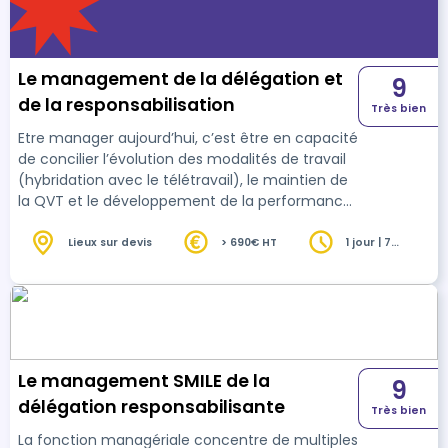
Le management de la délégation et
9
de la responsabilisation
Très bien
Etre manager aujourd’hui, c’est être en capacité
de concilier l’évolution des modalités de travail
(hybridation avec le télétravail), le maintien de
la QVT et le développement de la performance
collective. Pour répondre à ces enjeux et à la
complexité qu’ils représentent, les managers se
Lieux sur devis
> 690€ HT
1 jour | 7
heures
doivent de re-questionner la répartition du qui
fait quoi quand et comment dans l’équipe.
Repenser la répartition des rôles, des missions et
des tâches constitue une pratique
incontournable, celle de la délégatio…
Le management SMILE de la
9
délégation responsabilisante
Très bien
La fonction managériale concentre de multiples