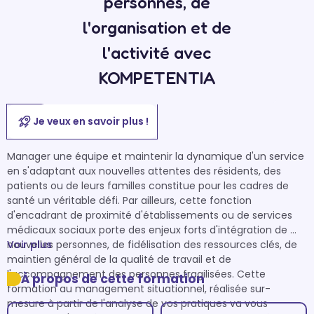
personnes, de
l'organisation et de
l'activité avec
KOMPETENTIA
Je veux en savoir plus !
Manager une équipe et maintenir la dynamique d'un service 
en s'adaptant aux nouvelles attentes des résidents, des 
patients ou de leurs familles constitue pour les cadres de 
santé un véritable défi. Par ailleurs, cette fonction 
d'encadrant de proximité d'établissements ou de services 
médicaux sociaux porte des enjeux forts d'intégration de 
nouvelles personnes, de fidélisation des ressources clés, de 
Voir plus
maintien général de la qualité de travail et de 
l'accompagnement des personnes fragilisées. Cette 
À propos de cette formation
formation au management situationnel, réalisée sur-
mesure à partir de l'analyse de vos pratiques va vous 