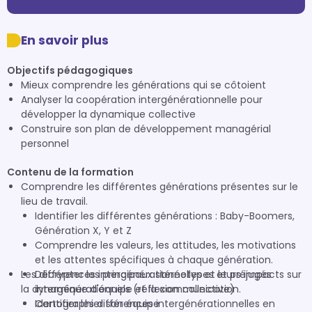
En savoir plus
Objectifs pédagogiques
Mieux comprendre les générations qui se côtoient
Analyser la coopération intergénérationnelle pour
développer la dynamique collective
Construire son plan de développement managérial
personnel
Contenu de la formation
Comprendre les différentes générations présentes sur le
lieu de travail.
Identifier les différentes générations : Baby-Boomers,
Génération X, Y et Z
Comprendre les valeurs, les attitudes, les motivations
et les attentes spécifiques à chaque génération.
Les différences intergénérationnelles et leurs impacts sur
Décrypter les principaux stéréotypes et préjugés
la dynamique d'équipe et la communication.
intergénérationnels (réflexion collective)
Cartographier son équipe
Identifier les différences intergénérationnelles en