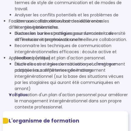
termes de style de communication et de modes de
travail.
Analyser les conflits potentiels et les problèmes de
Faciliter une collaboration harmonieuse entre les
communication découlant des différences
différentes générations
intergénérationnelles.
Discussion sur les stratégies pour surmonter ces
Illustrer les bonnes pratiques pour favoriser la diversité
différences et promouvoir une meilleure collaboration.
et l'inclusion intergénérationnelle.
Reconnaitre les techniques de communication
intergénérationnelles efficaces : écoute active et
Application pratique et plan d'action personnel.
feedback (vidéo).
Décrire les stratégies de motivation et d'engagement
Étude de cas et mises en situation pour mettre en
adaptées aux différentes générations.
pratique les compétences de management
intergénérationnel (sur la base des situations vécues
par les stagiaires qui auront été communiquées en
amont)
Voir plus
Élaboration d'un plan d'action personnel pour améliorer
le management intergénérationnel dans son propre
contexte professionnel.
Partage des plans d'action et des idées pour le
développement continu.
L'organisme de formation