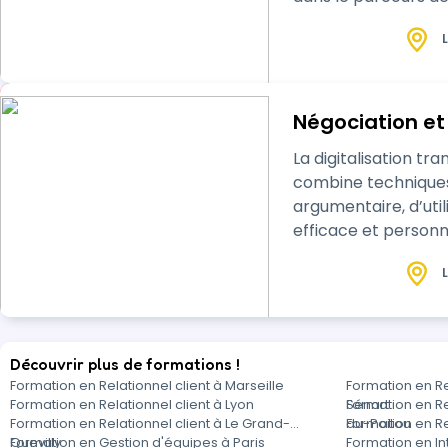
L
Négociation et 
La digitalisation trans
combine techniques de négo
argumentaire, d’ut
L
Découvrir plus de formations !
Formation en Relationnel client à Marseille
Formation en Re
Formation en Relationnel client à Lyon
Sénart
Formation en Re
Formation en Relationnel client à Le Grand-
du-Poitou
Formation en R
Quevilly
Formation en Gestion d'équipes à Paris
Formation en In