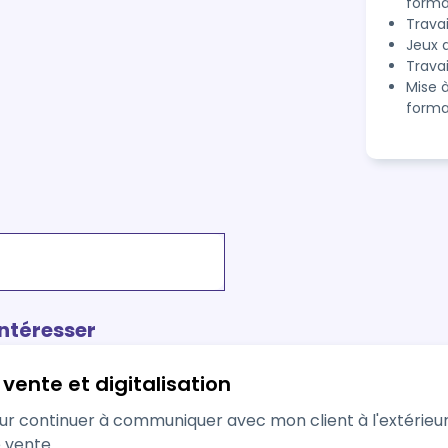
forma
Travai
Jeux 
Trava
Mise à
forma
intéresser
vente et digitalisation
continuer à communiquer avec mon client à l'extérieur de mon point 
e vente