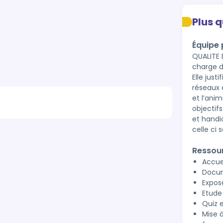
Plus 
Équipe
QUALITE 
charge d
Elle just
réseaux 
et l’ani
objectifs
et handi
celle ci 
Ressou
Accue
Docum
Expos
Etude
Quiz e
Mise 