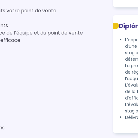
ats votre point de vente
Diplô
ents
e de l’équipe et du point de vente
 efficace
L’appr
d’une
stagia
déterm
La pr
de ré
l’acqu
L’éval
de la
d'effi
L’éval
stagia
Déliv
ns