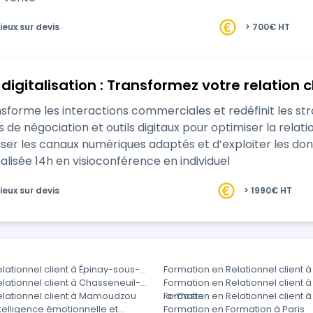
ieux sur devis
> 700€ HT
digitalisation : Transformez votre relation c
forme les interactions commerciales et redéfinit les stratégies de 
ciation et outils digitaux pour optimiser la relation client. Elle permet de s
iliser les canaux numériques adaptés et d’exploiter les
efficace et personnalisée 14h en visioconférence en individuel
ieux sur devis
> 1990€ HT
lationnel client à Épinay-sous-
Formation en Relationnel client 
lationnel client à Chasseneuil-
Formation en Relationnel client à
elationnel client à Mamoudzou
la-Coste
Formation en Relationnel client 
telligence émotionnelle et
Formation en Formation à Paris