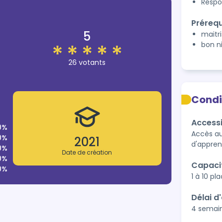
Respo
Prérequ
5
maitri
bon n
26 votants
Condi
Accessi
0%
Accès au
0%
2021
d'appren
0%
Date de création
0%
Capaci
0%
1 à 10 pl
Délai d
4 semai