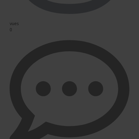
vues
0