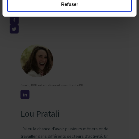
Partager
Refuser
Coach, DRH externalisée et consultante RH
Lou Pratali
J’ai eu la chance d’avoir plusieurs métiers et de
travailler dans différents secteurs d’activité. Un