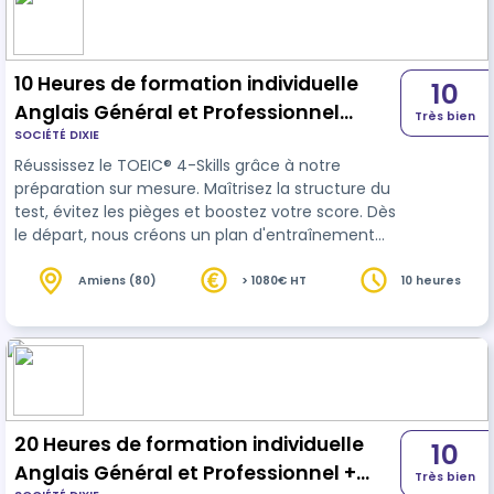
massage réalisé avec des instruments en bois de
différentes formes, tailles et dessins adap…
10 Heures de formation individuelle
10
Anglais Général et Professionnel
Très bien
SOCIÉTÉ DIXIE
English + passage du TOEIC® 4 Skills
Réussissez le TOEIC® 4-Skills grâce à notre
préparation sur mesure. Maîtrisez la structure du
test, évitez les pièges et boostez votre score. Dès
le départ, nous créons un plan d'entraînement
adapté à votre niveau pour atteindre votre note
cible.
Amiens (80)
> 1080€ HT
10 heures
20 Heures de formation individuelle
10
Anglais Général et Professionnel +
Très bien