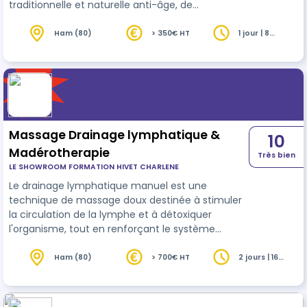
traditionnelle et naturelle anti-âge, de
régénération, de revitalisation et de
rajeunissement facial. Elle consiste en un travail
Ham (80)
> 350€ HT
1 jour | 8
heures
local cutané et musculaire profond, afin de
permettre la prévention, voire la réduction
durable des manifestations physiques associées
à l'âge : rides, taches, relâchements,
affaissements. Cette formation vient enrichir le
geste de l'es…
Massage Drainage lymphatique &
10
Madérotherapie
Très bien
LE SHOWROOM FORMATION HIVET CHARLENE
Le drainage lymphatique manuel est une
technique de massage doux destinée à stimuler
la circulation de la lymphe et à détoxiquer
l'organisme, tout en renforçant le système
immunitaire. Le drainage lymphatique manuel
s'effectue avec les doigts et la paume des mains
Ham (80)
> 700€ HT
2 jours | 16
heures
sur l'ensemble du corps, en suivant le sens de la
circulation lymphatique et en variant la pression.
La madérotherapie est un soin basé sur un