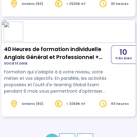
Amiens (80)
> 2525€ HT
30 heures
40 Heures de formation individuelle
10
Anglais Général et Professionnel +
Très bien
SOCIÉTÉ DIXIE
passage du Test English 360°
Formation qui s'adapte à à votre niveau, votre
métier et vos objectifs. En parallèle, les activités
proposées et l'outil d'e-learning Global Exam
pendant 6 mois vous permettront d'optimiser
votre score sur le test English 360°.
Amiens (80)
> 3250€ HT
40 heures