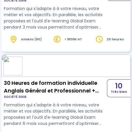
SOCIÉTÉ DIXIE
passage du Test English 360°
Formation qui s'adapte à à votre niveau, votre
métier et vos objectifs. En parallèle, les activités
proposées et l'outil d'e-learning Global Exam
pendant 3 mois vous permettront d'optimiser
votre score sur le test English 360°.
Amiens (80)
> 1800€ HT
20 heures
30 Heures de formation individuelle
10
Anglais Général et Professionnel +
Très bien
SOCIÉTÉ DIXIE
accès à la plateforme Global Exam (6
Formation qui s'adapte à à votre niveau, votre
mois) + passage du Test English 360°
métier et vos objectifs. En parallèle, les activités
proposées et l'outil d'e-learning Global Exam
pendant 6 mois vous permettront d'optimiser
votre score sur le test English 360°.