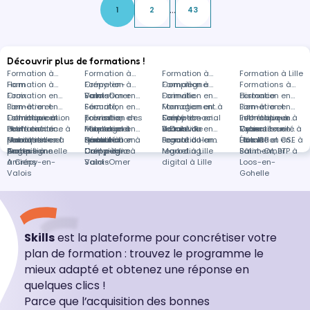
...
1
2
43
Découvrir plus de formations !
Formation à
Formation à
Formation à
Formation à Lille
Ham
Formation à
Crépy-en-
Formation à
Compiègne
Formation à
Formations à
Croix
Formation en
Valois
Saint-Omer
Formation en
Dainville
Formation en
distance
Formation en
Bien-être et
Formation en
Sécurité,
Formation en
Management à
Formation en
Bien-être et
Formation en
Esthétique à
Communication
Formation en
prévention des
Tourisme,
Formation en
Crépy-en-
Santé et social
Formation en
Esthétique à
Informatique à
Formation en
Ham
et efficacité
Petite enfance à
Formation en
risques et
hôtellerie et
Massage à
Formation en
Valois
à Dainville
Beauté du
Formation en
Croix
Verneuil-en-
Cybersécurité à
Formation en
personnelle et
Marcq-en-
Habilitations à
Formation en
qualité à
restauration à
Ham
Sécurité à
Formation en
regard à Ham
Beauté du
Formation en
Halatte
Lille
Élus IRP et CSE à
Formation en
professionnelle
Barœul
Compiègne
Anglais à
Compiègne
Crépy-en-
Compiègne
Droit public à
regard à Lille
Marketing
Saint-Omer
Bâtiment, BTP à
à Crépy-en-
Amiens
Valois
Saint-Omer
digital à Lille
Loos-en-
Valois
Gohelle
Skills
est la plateforme pour concrétiser votre
plan de formation : trouvez le programme le
mieux adapté et obtenez une réponse en
quelques clics !
Parce que l’acquisition des bonnes