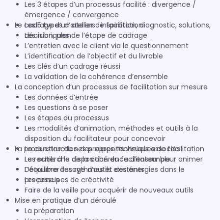
Les 3 étapes d’un processus facilité : divergence /
émergence / convergence
Le cadrage d’un atelier de facilitation
Les 5 types d’ateliers : inspiration, diagnostic, solutions,
décision, plan
Les rubriques de l’étape de cadrage
L’entretien avec le client via le questionnement
L’identification de l’objectif et du livrable
Les clés d’un cadrage réussi
La validation de la cohérence d’ensemble
La conception d’un processus de facilitation sur mesure
Les données d’entrée
Les questions à se poser
Les étapes du processus
Les modalités d’animation, méthodes et outils à la
disposition du facilitateur pour concevoir
La production de ses propres techniques de facilitation
La construction des supports visuels associés
La recherche de la cohérence d’ensemble
Les outils à la disposition du facilitateur pour animer
L’équilibre des rythmes et des énergies dans le
Détourner l’usage d’outils existants
processus
Les principes de créativité
Faire de la veille pour acquérir de nouveaux outils
Mise en pratique d’un déroulé
La préparation