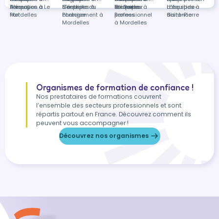
Annecy
d'équipes à Le
Formation à
Nantes
d'équipes à
Conduite du
la-Coste
Toulouse
d'équipes à
Formateur
Labastide-
d'équipes à
Port
Mordelles
Pontoise
changement à
Rennes
professionnel
Saint-Pierre
distance
Mordelles
à Mordelles
Organismes de formation de confiance !
Nos prestataires de formations couvrent
l’ensemble des secteurs professionnels et sont
répartis partout en France. Découvrez comment ils
peuvent vous accompagner !
Découvrez nos organismes