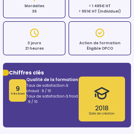
Mordelles
> 1 485€ HT
35
> 951€ HT (Individuel)
3 jours
Action de formation
21 heures
Éligible OPCO
Chiffres clés
Qualité de la formation
Taux de satisfaction à
9
chaud : 9 / 10
Très bien
Taux de satisfaction à froid
: 9 / 10
2018
Date de création