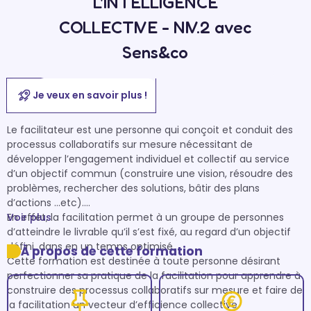
L'INTELLIGENCE
COLLECTIVE - NIV.2 avec
Sens&co
Je veux en savoir plus !
Le facilitateur est une personne qui conçoit et conduit des 
processus collaboratifs sur mesure nécessitant de 
développer l’engagement individuel et collectif au service 
d’un objectif commun (construire une vision, résoudre des 
problèmes, rechercher des solutions, bâtir des plans 
d’actions ...etc).

En effet, la facilitation permet à un groupe de personnes 
Voir plus
d’atteindre le livrable qu’il s’est fixé, au regard d’un objectif 
défini, dans en un temps optimisé.

À propos de cette formation
Cette formation est destinée à toute personne désirant 
perfectionner sa pratique de la facilitation pour apprendre à 
construire des processus collaboratifs sur mesure et faire de 
la facilitation un vecteur d’efficience collective.