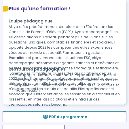
Plus qu'une formation !
Équipe pédagogique
Akiyo a été précédemment directeur de la Fédération des
Conseils de Parents d'élèves (FCPE). Ayant accompagné les
101 associations du réseau pendant plus de 15 ans sur les
questions juridiques, comptables, financières et sociales, il
apporte depuis 2022 les compétences et les expériences
vécues au monde associatif. Formateur en gestion
financière et gouvernance des structures ESS, Akiyo
Voir plus
accompagne désormais dirigeants salariés et bénévoles et
cadres associatifs dans la maîtrise stratégique et financière.
Ressources pédagogiques
Il anime des formations auprès des associations depuis
Pédagogie interactive alternant : • Apports théoriques et
2022 sur les thèmes : Roles et responsabilités juridiques des
méthodologiques • Apport d’exemples pratiques tirés de
dirigeants associatifs Le projet associatif comme levier
l’expérience • Présentation d’outils concrets • Échanges et
d'engagement Les statuts associatifs Pilotage financier et
mutualisation
économique Il intervient dans les sessions en distanciel et en
présentiel, en inter-associations et en intra sur ces
thématiques selon vos besoins.
PDF du programme