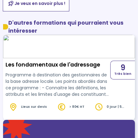
Je veux en savoir plus !
D'autres formations qui pourraient vous
intéresser
Les fondamentaux de l'adressage
9
Très bien
Programme à destination des gestionnaires de
la base adresse locale. Les points abordés dans
ce programme : - Connaitre les définitions, les
attributs et les limites d'usage des constituants
d'une adresse. - L'encadrement juridique,
normatif et fiscal d'une adresse - La description
Lieux sur devis
> 80€ HT
0 jour | 5
heures
et la finalité des outils du système d'information
utilisé (base adresse locale) - Les documents à
produire - La communication - Les exercices