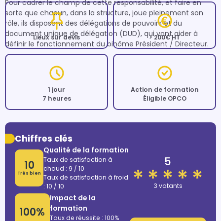
Pour cadrer le champ de cette responsabilité, et faire en 
sorte que chacun, dans la structure, joue pleinement son 
rôle, ils disposent des délégations de pouvoirs et du 
document unique de délégation (DUD), qui vont aider à 
Lieux sur devis
> 200€ HT
définir le fonctionnement du binôme Président / Directeur.
1 jour
Action de formation
7 heures
Éligible OPCO
Chiffres clés
Qualité de la formation
5
Taux de satisfaction à
10
chaud : 9 / 10
Très bien
Taux de satisfaction à froid
3 votants
: 10 / 10
Impact de la
formation
100%
Taux de réussite : 100%