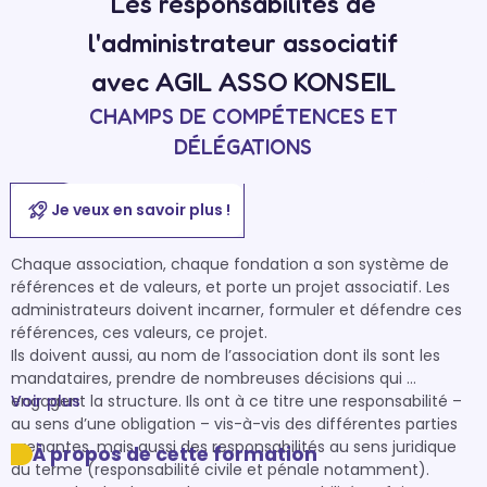
Les responsabilités de
l'administrateur associatif
avec AGIL ASSO KONSEIL
CHAMPS DE COMPÉTENCES ET
DÉLÉGATIONS
Je veux en savoir plus !
Chaque association, chaque fondation a son système de 
références et de valeurs, et porte un projet associatif. Les 
administrateurs doivent incarner, formuler et défendre ces 
références, ces valeurs, ce projet.

Ils doivent aussi, au nom de l’association dont ils sont les 
mandataires, prendre de nombreuses décisions qui 
engagent la structure. Ils ont à ce titre une responsabilité – 
Voir plus
au sens d’une obligation – vis-à-vis des différentes parties 
prenantes, mais aussi des responsabilités au sens juridique 
À propos de cette formation
du terme (responsabilité civile et pénale notamment).
