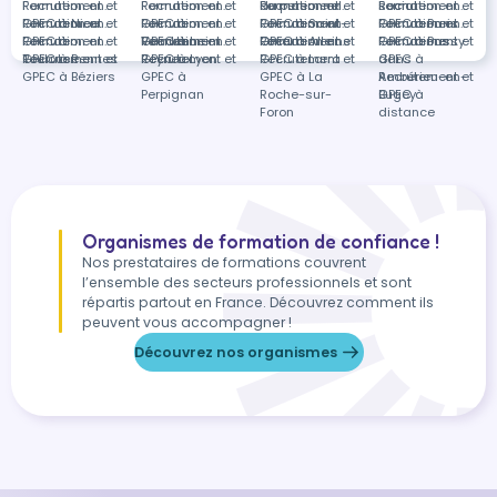
Recrutement et
Formation en
Recrutement et
Formation en
du personnel
Recrutement et
Formation en
social
Recrutement et
Formation en
GPEC à Nice
Recrutement et
Formation en
GPEC à
Recrutement et
Formation en
GPEC à Saint-
Recrutement et
Formation en
GPEC à Paris
Recrutement et
Formation en
GPEC à
Recrutement et
Formation en
Vendenheim
GPEC à
Recrutement et
Formation en
Omer
GPEC à Alleins
Recrutement et
Formation en
GPEC à Passy
Recrutement et
Formations
Toulouse
GPEC à Rennes
Recrutement et
Reyrieux
GPEC à Lyon
Recrutement et
GPEC à Larra
Recrutement et
GPEC à
dans
GPEC à Béziers
GPEC à
GPEC à La
Ambérieu-en-
Recrutement et
Perpignan
Roche-sur-
Bugey
GPEC à
Foron
distance
Organismes de formation de confiance !
Nos prestataires de formations couvrent
l’ensemble des secteurs professionnels et sont
répartis partout en France. Découvrez comment ils
peuvent vous accompagner !
Découvrez nos organismes