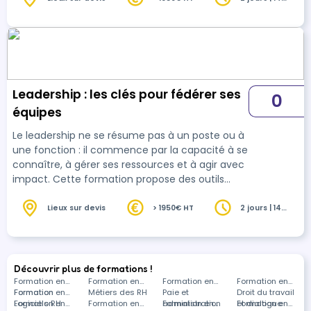
heures
chaque participant est engagé et où les
objectifs sont atteints.
Leadership : les clés pour fédérer ses
0
équipes
Le leadership ne se résume pas à un poste ou à
une fonction : il commence par la capacité à se
connaître, à gérer ses ressources et à agir avec
impact. Cette formation propose des outils
concrets pour renforcer sa confiance, clarifier
ses priorités et adopter une posture de leader
Lieux sur devis
> 1950€ HT
2 jours | 14
heures
capable d’influencer positivement son
environnement professionnel.
Découvrir plus de formations !
Formation en
Formation en
Formation en
Formation en
Formation
Formation en
Métiers des RH
Paie et
Droit du travail
Logiciels RH
Formation en
Formation en
administration
Formation en
et dialogue
Formation en