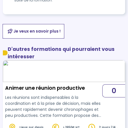
suite de la formation.
Je veux en savoir plus !
D'autres formations qui pourraient vous
intéresser
Animer une réunion productive
0
Les réunions sont indispensables à la
coordination et à la prise de décision, mais elles
peuvent rapidement devenir chronophages et
peu productives. Cette formation propose des
méthodes et outils concrets pour préparer,
structurer et animer des réunions efficaces, où
Lieux sur devis
> 1950€ HT
2 jours | 14