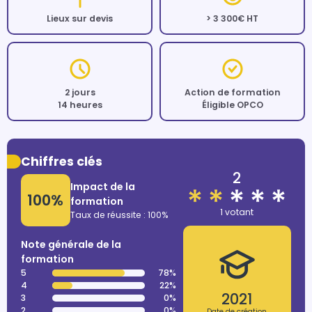
Lieux sur devis
> 3 300€ HT
2 jours
Action de formation
14 heures
Éligible OPCO
Chiffres clés
2
Impact de la
100%
formation
1 votant
Taux de réussite : 100%
Note générale de la
formation
5
78%
4
22%
2021
3
0%
2
0%
Date de création