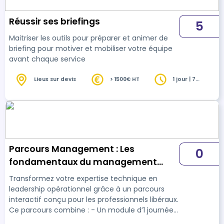
Réussir ses briefings
5
Maitriser les outils pour préparer et animer de
briefing pour motiver et mobiliser votre équipe
avant chaque service
Lieux sur devis
> 1500€ HT
1 jour | 7
heures
Parcours Management : Les
0
fondamentaux du management
pour réussir en structure libérale -
Transformez votre expertise technique en
tout distanciel
leadership opérationnel grâce à un parcours
interactif conçu pour les professionnels libéraux.
Ce parcours combine : - Un module d’1 journée
en distanciel indispensable pour acquérir les