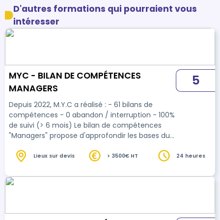
D'autres formations qui pourraient vous
intéresser
MYC - BILAN DE COMPÉTENCES
5
MANAGERS
Depuis 2022, M.Y.C a réalisé : - 61 bilans de
compétences - 0 abandon / interruption - 100%
de suivi (> 6 mois) Le bilan de compétences
"Managers" propose d'approfondir les bases du
management, de vos expériences et de cibler
les axes d'amélioration Transmissions de
Lieux sur devis
> 3500€ HT
24 heures
connaissances sur le management prévus