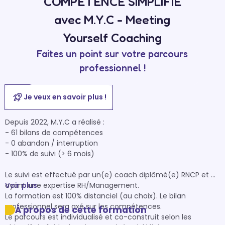
COMPÉTENCE SIMPLIFIÉ
avec M.Y.C - Meeting
Yourself Coaching
Faites un point sur votre parcours
professionnel !
Je veux en savoir plus !
Depuis 2022, M.Y.C a réalisé :

- 61 bilans de compétences 

- 0 abandon / interruption

- 100% de suivi (> 6 mois)

Le suivi est effectué par un(e) coach diplômé(e) RNCP et 
ayant une expertise RH/Management.

Voir plus
La formation est 100% distanciel (au choix). Le bilan 
professionnel sera axé sur les compétences.

À propos de cette formation
Le parcours est individualisé et co-construit selon les 