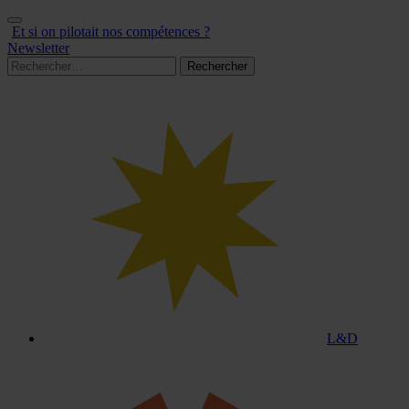
Aller
au
Et si on pilotait nos compétences ?
contenu
Newsletter
Rechercher :
L&D