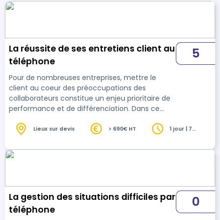
La réussite de ses entretiens client au
5
téléphone
Pour de nombreuses entreprises, mettre le
client au coeur des préoccupations des
collaborateurs constitue un enjeu prioritaire de
performance et de différenciation. Dans ce
contexte, il est essentiel pour les personnes en
charge de la relation client au téléphone de
Lieux sur devis
> 690€ HT
1 jour | 7
heures
maîtriser les clés d'un entretien efficace. Cette
formation va vous permettre de vous
approprier les fondamentaux d'une prise de
contact réussie, de préciser les conditions de
personnalisation de vos entretiens et d'adopter
les réflex…
La gestion des situations difficiles par
0
téléphone