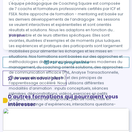
L'équipe pédagogique de Coaching Square est composée
de 7 coachs et formateurs professionnels certifiés par ICF et
FSEA. Notre approche de formation - mentoring est basée sur
les derniers développements de l’andragogie : les sessions
se veulent interactives et expérientielles et sont orientés
résultats et solutions. Nous les adaptons en fonction du
public-cible et de leurs attentes spécifiques. Elles sont
Voir plus
vivantes, illustrées d’exemples et de moments plus ludiques.
Les expériences et pratiques des participants sont largement
mobilisées pour alimenter les échanges et les mises en
situations. Nos formations sont basées sur des approches et
méthodologies diverses inspirées des théories modernes du
PDF du programme
management, du coaching orienté solutions, des approches
de communication efficace (PNL, Analyse Transactionnelle,
Je veux en savoir plus !
Communication Non Violente) et des principes de
l’apprentissage accéléré. Nous utilisons différentes
modalités d’animation : inputs conceptuels, séances
plénières, démonstrations, vidéos, exercices en petits
D'autres formations qui pourraient vous
groupes, sessions de diagnostic, jeux de rôles, mise en
intéresser
situation, échange d’expériences, interactions questions-
réponses, ... Pour faciliter l’intégration dans l’environnement
professionnel, les modules alternent des formations en salle,
suivies quelques semaines plus tard de demi-journées de
mise en pratique.