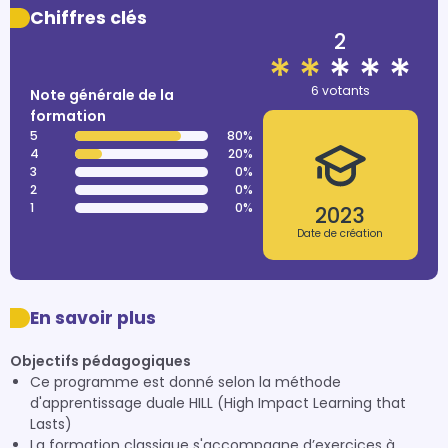
Chiffres clés
2
6 votants
Note générale de la
formation
5
80%
4
20%
3
0%
2
0%
1
0%
2023
Date de création
En savoir plus
Objectifs pédagogiques
Ce programme est donné selon la méthode
d'apprentissage duale HILL (High Impact Learning that
Lasts)
La formation classique s'accompagne d’exercices à