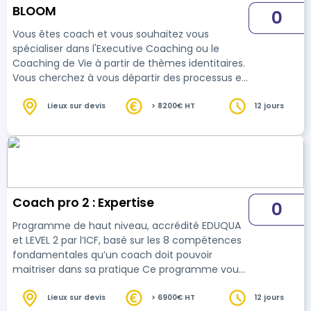
BLOOM
0
Vous êtes coach et vous souhaitez vous
spécialiser dans l'Executive Coaching ou le
Coaching de Vie à partir de thèmes identitaires.
Vous cherchez à vous départir des processus et
outils de coaching pour rendre toute sa
puissance à une présence de grande qualité, à
Lieux sur devis
> 8200€ HT
12 jours
l'intuition et à d'autres formes d'intelligence.
Dans cette époque en transition vers une
nouvelle ère, une bonne perception de son
processus d'évolution identitaire, un sens de sa
mission de vie et des valeurs bien assumées
constituen…
Coach pro 2 : Expertise
0
Programme de haut niveau, accrédité EDUQUA
et LEVEL 2 par l’ICF, basé sur les 8 compétences
fondamentales qu’un coach doit pouvoir
maitriser dans sa pratique Ce programme vous
apportera les outils et approches qui ont
démontré une grande efficacité dans
Lieux sur devis
> 6900€ HT
12 jours