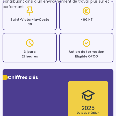
contribuant ainsi à un environnement de travail plus sûr et 
performant.
Saint-Victor-la-Coste
> 0€ HT
30
3 jours
Action de formation
21 heures
Éligible OPCO
Chiffres clés
2025
Date de création