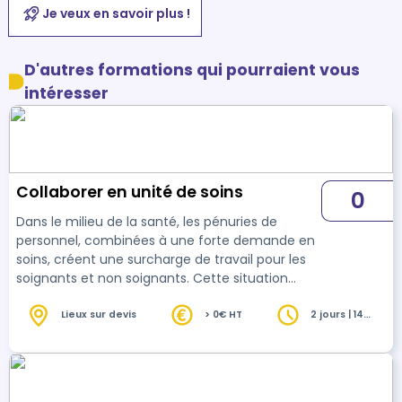
Je veux en savoir plus !
D'autres formations qui pourraient vous
intéresser
Collaborer en unité de soins
0
Dans le milieu de la santé, les pénuries de
personnel, combinées à une forte demande en
soins, créent une surcharge de travail pour les
soignants et non soignants. Cette situation
provoque du stress et de l'épuisement
professionnel (burn-out) que les cadres de
Lieux sur devis
> 0€ HT
2 jours | 14
heures
santé ne peuvent pas toujours réguler, ce qui
impacte, avec le temps, la motivation et le
bien-être au travail. Dans le même temps, les
tensions augmentent entre collègues, ce qui