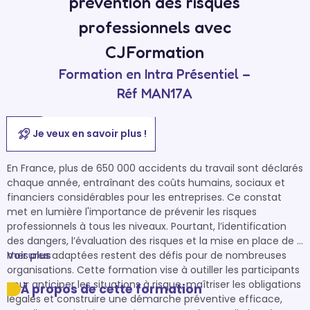
prévention des risques
professionnels avec
CJFormation
Formation en Intra Présentiel –
Réf MAN17A
Je veux en savoir plus !
En France, plus de 650 000 accidents du travail sont déclarés 
chaque année, entraînant des coûts humains, sociaux et 
financiers considérables pour les entreprises. Ce constat 
met en lumière l'importance de prévenir les risques 
professionnels à tous les niveaux. Pourtant, l’identification 
des dangers, l’évaluation des risques et la mise en place de 
mesures adaptées restent des défis pour de nombreuses 
Voir plus
organisations. Cette formation vise à outiller les participants 
pour anticiper les situations à risque, maîtriser les obligations 
À propos de cette formation
légales et construire une démarche préventive efficace, 