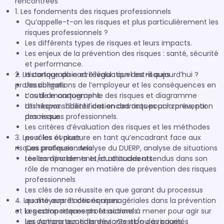
rencontrées
1. Les fondements des risques professionnels
Qu’appelle-t-on les risques et plus particulièrement les
risques professionnels ?
Les différents types de risques et leurs impacts.
Les enjeux de la prévention des risques : santé, sécurité
et performance.
2. La cartographie et l’évaluation des risques
Historique du cadre légal : quel est-il aujourd’hui ?
professionnels
Les obligations de l’employeur et les conséquences en
cas de manquement.
L’outil de cartographie des risques et diagramme
Les responsabilités des encadrants pour la prévention
d’Ishikawa : l’identification des risques par zones, par
des risques professionnels.
processus.
Les critères d’évaluation des risques et les méthodes
3. Les rôles et posture en tant qu’encadrant face aux
pour les évaluer
risques professionnels
Cas pratiques : Analyse du DUERP, analyse de situations
réelles d’incidents et/ou d’accidents.
Les comportements et attitudes attendus dans son
rôle de manager en matière de prévention des risques
professionnels
Les clés de sa réussite en que garant du processus
4. Les moyens d’actions managériales dans la prévention
qualité auprès des équipes.
et la gestion risques professionnels
Les comportements et actions à mener pour agir sur
les comportements déviants et/ou à risques.
Les Actions quotidiennes : Gestion des priorités