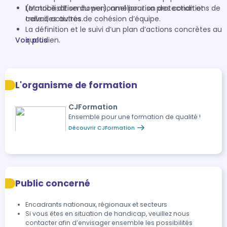
La mobilisation du personnel pour sa protection et
(Matrice d’Eisenhower), amélioration des conditions de
celle des autres.
travail, activités de cohésion d’équipe.
La définition et le suivi d’un plan d’actions concrètes au
Voir plus
quotidien.
L'organisme de formation
CJFormation
Ensemble pour une formation de qualité !
Découvrir CJFormation
Public concerné
Encadrants nationaux, régionaux et secteurs
Si vous êtes en situation de handicap, veuillez nous
contacter afin d’envisager ensemble les possibilités