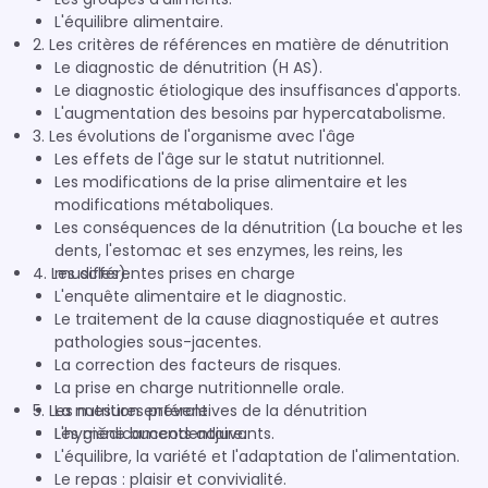
L'équilibre alimentaire.
2. Les critères de références en matière de dénutrition
Le diagnostic de dénutrition (H AS).
Le diagnostic étiologique des insuffisances d'apports.
L'augmentation des besoins par hypercatabolisme.
3. Les évolutions de l'organisme avec l'âge
Les effets de l'âge sur le statut nutritionnel.
Les modifications de la prise alimentaire et les
modifications métaboliques.
Les conséquences de la dénutrition (La bouche et les
dents, l'estomac et ses enzymes, les reins, les
4. Les différentes prises en charge
muscles).
L'enquête alimentaire et le diagnostic.
Le traitement de la cause diagnostiquée et autres
pathologies sous-jacentes.
La correction des facteurs de risques.
La prise en charge nutritionnelle orale.
5. Les mesures préventives de la dénutrition
La nutrition entérale.
Les médicaments adjuvants.
L'hygiène buccodentaire.
L'équilibre, la variété et l'adaptation de l'alimentation.
Le repas : plaisir et convivialité.