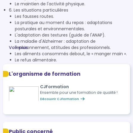
Le maintien de l'activité physique.
6. Les situations particulières
Les fausses routes.
La pratique au moment du repas : adaptations
posturales et environnementales.
L'adaptation des textures (guide de l'ANAP).
La maladie d'Alzheimer : adaptation de
Voir plus
l'environnement, attitudes des professionnels.
Les aliments consommés debout, le « manger main ».
Le refus alimentaire.
L'alimentation et l'hydratation en fin de vie.
Les régimes restrictifs.
L'organisme de formation
Les informations au résident et à la famille.
L’alimentation à texture modifiée.
CJFormation
Ensemble pour une formation de qualité !
Découvrir CJFormation
Public concerné