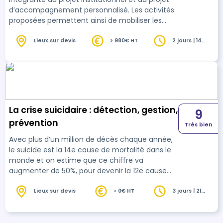
d’accompagnement personnalisé. Les activités
proposées permettent ainsi de mobiliser les
capacités intellectuelles et physiques de la
personne. Leurs buts sont multiples : favoriser
Lieux sur devis
> 980€ HT
2 jours | 14
heures
l’autonomie, permettre le maintien de l’identité,
entretenir le lien social etc. L’organisation
d’animation pour les personnes en situation de
handicap nécessite de connaître les handicaps
et de pouvoir adapter l’animation au…
La crise suicidaire : détection, gestion,
9
prévention
Très bien
Avec plus d’un million de décès chaque année,
le suicide est la 14e cause de mortalité dans le
monde et on estime que ce chiffre va
augmenter de 50%, pour devenir la 12e cause
d’ici 2030 (ANFH). Mieux connaître les facteurs
précipitants permet de repérer la crise
Lieux sur devis
> 0€ HT
3 jours | 21
heures
suicidaire et de mieux l’évaluer pour mieux la
prévenir. Être formé au risque suicidaire, c’est
être reconnu comme « sentinelle » au sein de