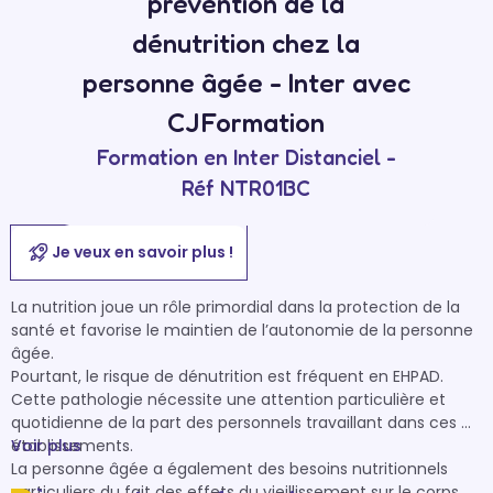
prévention de la
dénutrition chez la
personne âgée - Inter avec
CJFormation
Formation en Inter Distanciel -
Réf NTR01BC
Je veux en savoir plus !
La nutrition joue un rôle primordial dans la protection de la 
santé et favorise le maintien de l’autonomie de la personne 
âgée. 

Pourtant, le risque de dénutrition est fréquent en EHPAD. 
Cette pathologie nécessite une attention particulière et 
quotidienne de la part des personnels travaillant dans ces 
établissements. 

Voir plus
La personne âgée a également des besoins nutritionnels 
particuliers du fait des effets du vieillissement sur le corps. 
