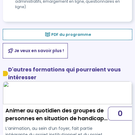
administratifs, émargement en ligne, questionnaires en
ligne).
PDF du programme
Je veux en savoir plus !
D'autres formations qui pourraient vous
intéresser
Animer au quotidien des groupes de
0
personnes en situation de handicap
- Inter
L’animation, au sein d’un foyer, fait partie
intégrante du projet institutionnel et du projet