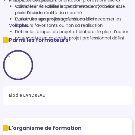
PHASE DE CONCLUSION
Explorer des pistes d’orientation professionnelle et
valider leur faisabilité et pertinence en fonction du
Compléter et valider le document de synthèse et le
profil et de la réalité du marché
plan d’action
Construire son projet professionnel et recenser les
Evaluer les apprentissages liés au bilan
Voir plus
facteurs favorisants ou non sa réalisation
Définir les étapes du projet et élaborer le plan d’action
pour mettre en œuvre le projet professionnel défini
Parmi les formateurs
Elodie LANDREAU
L'organisme de formation