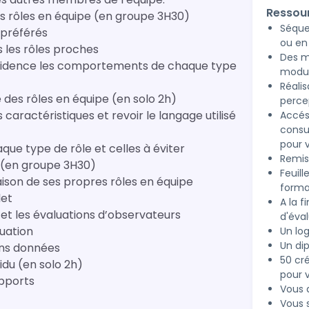
Ressou
des rôles en équipe (en groupe 3H30)
Séque
s préférés
ou en 
s les rôles proches
Des m
 évidence les comportements de chaque type
modul
Réali
e des rôles en équipe (en solo 2h)
perce
 caractéristiques et revoir le langage utilisé
Accés
consu
pour 
ue type de rôle et celles à éviter
Remis
Module 2 en visio : Analyser le profil Belbin d’un individu (en groupe 3H30)
Feuill
ison de ses propres rôles en équipe
forma
let
A la 
et les évaluations d’observateurs
d'éval
tuation
Un lo
Un dip
ions données
50 cré
Module 2 e-learning : Analyser le profil Belbin d’un individu (en solo 2h)
pour v
apports
Vous 
Vous 