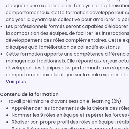
d'acquérir une expertise dans l'analyse et l'optimisati
comportementaux. Cette formation développe leur capaci
analyser la dynamique collective pour améliorer la p
Les professionnels formés seront capables d'élaborer d
la composition des équipes, de faciliter les interactio
développement des rôles complémentaires. Cette expert
d'équipes qu'à l'amélioration de collectifs existants.
Cette formation apporte une compétence différencia
managériaux traditionnels. Elle répond aux enjeux actu
développer des équipes plus performantes en s'appuy
comportementaux plutôt que sur la seule expertise te
Voir plus
Contenu de la formation
Travail préliminaire d’avant session e-learning (2h)
Appréhender les fondements de la théorie des rôles
Nommer les 9 rôles en équipe et repérer les forces 
Réaliser son propre profil des rôles en équipe : réalisation du questionnaire d’auto-perception
Belbin ®, à compléter ensuite par les perceptions d