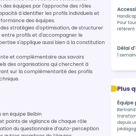
on des équipes par l'approche des rôles
Accessi
té à identifier les profils individuels et
Handicap
erformance des équipes.
Pour tou
es stratégies d'optimisation, de structurer
référent
ns entre profils et d'accompagner le
ise s'applique aussi bien à la constitution
Délai d
1 semain
nte et complémentaire aux savoirs
els des organisations qui cherchent à
ant sur la complémentarité des profils
chnique.
Plus 
Équipe
Bertrand
 en équipe Belbin
transfor
et points de vigilance de chaque rôle
depuis u
pédagogi
es autres membres de l’équipe.