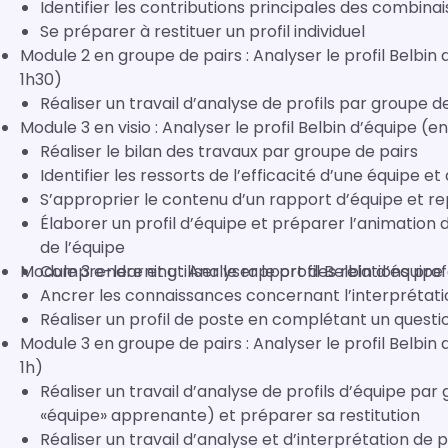
Identifier les contributions principales des combinai
Se préparer à restituer un profil individuel
Module 2 en groupe de pairs : Analyser le profil Belbin d’un individu ( cas d’application en duo 2 x
1h30)
Réaliser un travail d’analyse de profils par groupe de
Module 3 en visio : Analyser le profil Belbin d’équipe (
Réaliser le bilan des travaux par groupe de pairs
Identifier les ressorts de l’efficacité d’une équipe e
S’approprier le contenu d’un rapport d’équipe et re
Élaborer un profil d’équipe et préparer l’animation
de l’équipe
Module 3 e-learning : Analyser le profil Belbin d’équipe
Comprendre et utiliser le rapport des relations prof
Ancrer les connaissances concernant l’interprétati
Réaliser un profil de poste en complétant un questi
Module 3 en groupe de pairs : Analyser le profil Belbin d’équipe (Cas d’application en mini-groupe
1h)
Réaliser un travail d’analyse de profils d’équipe pa
«équipe» apprenante) et préparer sa restitution
Réaliser un travail d’analyse et d’interprétation de pr