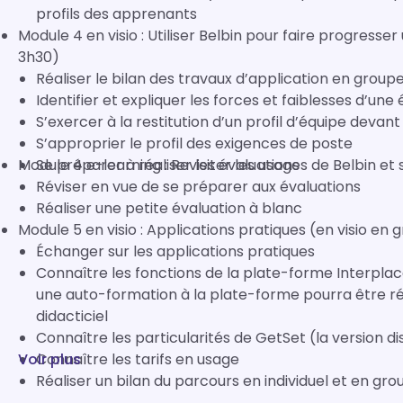
profils des apprenants
Module 4 en visio : Utiliser Belbin pour faire progress
3h30)
Réaliser le bilan des travaux d’application en group
Identifier et expliquer les forces et faiblesses d’u
S’exercer à la restitution d’un profil d’équipe devan
S’approprier le profil des exigences de poste
Module 4 e-learning : Revisiter les usages de Belbin et
Se préparer à réaliser les évaluations
Réviser en vue de se préparer aux évaluations
Réaliser une petite évaluation à blanc
Module 5 en visio : Applications pratiques (en visio en
Échanger sur les applications pratiques
Connaître les fonctions de la plate-forme Interplac
une auto-formation à la plate-forme pourra être réa
didacticiel
Connaître les particularités de GetSet (la version di
Voir plus
Connaître les tarifs en usage
Réaliser un bilan du parcours en individuel et en gro