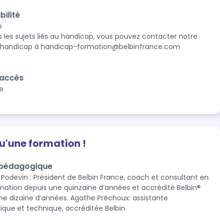
bilité


s les sujets liés au handicap, vous pouvez contacter notre 
 handicap à handicap-formation@belbinfrance.com

'accès
e
qu'une formation !
 pédagogique
 Podevin : Président de Belbin France, coach et consultant en
mation depuis une quinzaine d’années et accrédité Belbin®
ne dizaine d’années. Agathe Préchoux: assistante
que et technique, accréditée Belbin