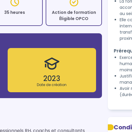
La fo
accom
35 heures
Action de formation
au sei
Éligible OPCO
Elle 
inter
trans
proxi
Prérequ
Exerc
humai
moins
Justi
2023
manag
Date de création
Avoir 
(duré
Condi
ssionnels RH, coachs et consultants