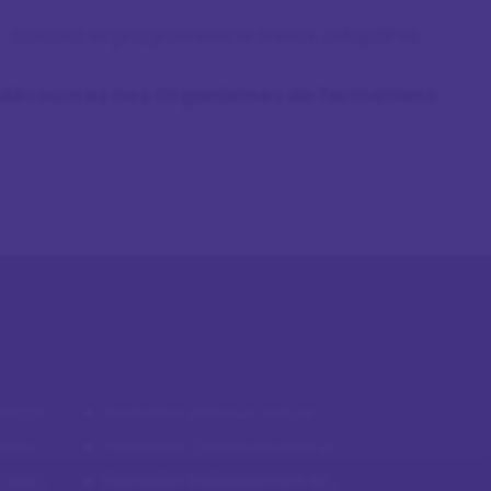
 : trouvez le programme le mieux adapté et
découvrez nos Organismes de formations
 HACCP
Formation Animaux, nature
lation
Formation Communication et
efficacité personnelle et
n des
Formation Environnement et