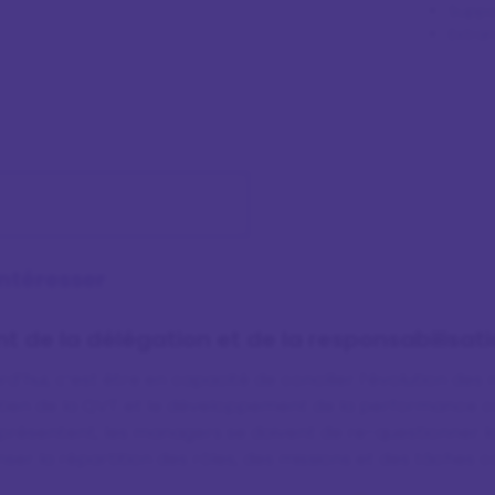
Suppo
Extra
intéresser
de la délégation et de la responsabilisat
’hui, c’est être en capacité de concilier l’évolution des 
intien de la QVT et le développement de la performance co
eprésentent, les managers se doivent de re-questionner la
ser la répartition des rôles, des missions et des tâches 