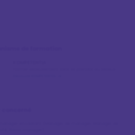
anisme de formation
KOMPETENTIA
Former sérieusement sans se prendre au sérieux
Découvrir KOMPETENTIA
c concerné
manager encadrant (Manager de manager, Manager de
mité, Primo manager)