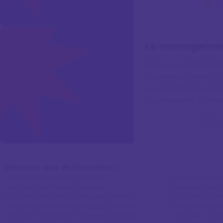
L
Le management 
Dans un contexte de
nouveaux risques pr
ces situations comp
organisation profess
d'accompagnemen
L
Découvrir plus de formations !
Formation en Devenir manager
Formation en Ge
Formation en RH pour manager
Formation en 
Formation en Gestion d'équipes à Paris
Formation en G
Formation en Gestion d'équipes à Le Port
Formation en G
Formation en Gestion d'équipes à Nantes
Formation en G