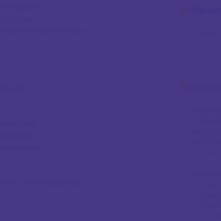
entreprise
Diplô
entéisme
à son contexte métier
Déliv
Plus 
llectifs
Équipe
Consult
teurs clés
techniqu
 efficace
diplômes
absentéisme
thématiq
t
Ressou
ment et reconnaissance
Ordina
paper
le dis
chois