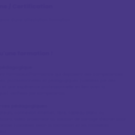
me / Certification
rance d'une attestation formation
qu'une formation !
 pédagogique
ant Formateur/Formatrice qui disposent des compétences
es, professionnelles et pédagogiques (validées par des
 et une expérience professionnelle en lien avec la
ue) vérifiées par Kompetentia.
rces pédagogiques
teurs, connexion internet, fibre, tableau blanc ou
board, video projecteur ou solution de partage d'écran pour
tanciel (variables selon la formation et les modalités
ies)