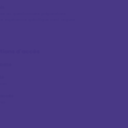
is
se au questionnaire préparatoire
e expérience spécifique n'est requise
tions d'accès
bilité
té
aces
'accès
nes