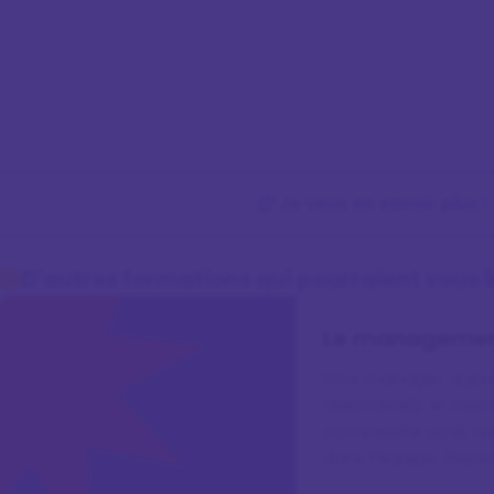
Je veux en savoir plus !
D'autres formations qui pourraient vous 
Le management 
Etre manager aujourd
télétravail), le ma
complexité qu’ils r
dans l’équipe. Repen
la délégatio…