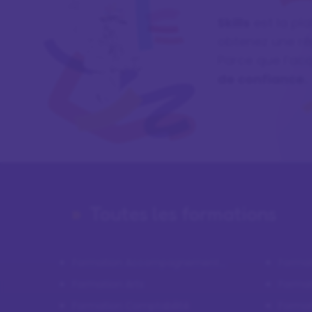
Skills
est la pl
obtenez une ré
Parce que l’ac
de confiance.
Toutes les formations
Formation Accompagnement
Format
personnel et Bilan de
transp
Formation Arts
Format
compétences
Formation Comptabilité
Format