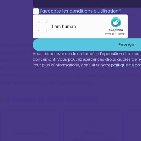
J'accepte les conditions d'utilisation*
Je veux en savoir plus !
Face aux enjeux de l’absentéisme, le rôle du manager est
Envoyer
son équipe. Gérer l’absentéisme ne se limite pas à un simpl
Vous disposez d'un droit d'accès, d'opposition et de rec
une posture proactive en identifiant les causes, en metta
concernant. Vous pouvez exercer ces droits auprès de n
Pour plus d'informations, consultez notre
politique de con
accompagnant les collaborateurs avec discernement. Cet
séquences complémentaires, vous permettra de dévelop
pour prévenir et gérer l’absentéisme.
À propos de cette formation
Lieux sur devis
> 1 850€ HT
> 690€ HT (Individuel)