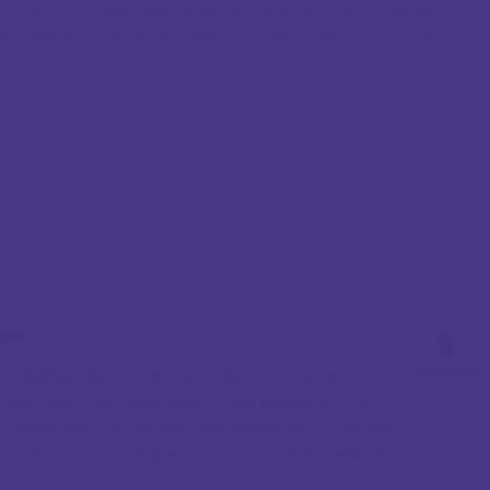
rts de cours, exercices, questionnaires de positionnement
net : espace d'accès au support et aux outils post formation
ion
9
Très bien
modalités de travail (hybridation avec le
llective. Pour répondre à ces enjeux et à la
 répartition du qui fait quoi quand et comment
constitue une pratique incontournable, celle de