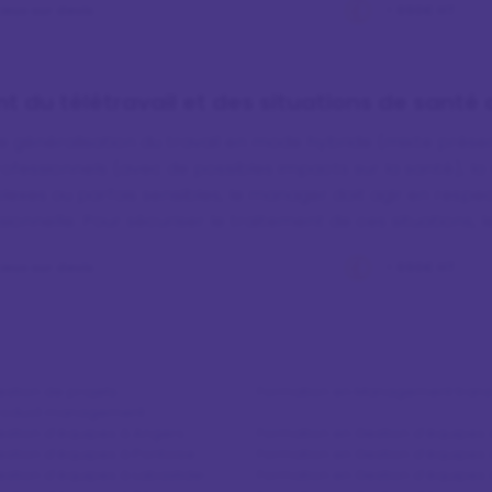
ieux sur devis
> 690€ HT
du télétravail et des situations de santé a
 généralisation du travail en mode hybride (mixte présen
ofessionnels (avec de possibles impacts sur la santé), l
lexes ou parfois sensibles, le manager doit agir en respec
ionnelle. Pour sécuriser le traitement de ces situations, l
t d…
ieux sur devis
> 690€ HT
stion de projets
Formation en Management trans
Product management
estion d'équipes à Angers
Formation en Gestion d'équipes 
estion d'équipes à Pontoise
Formation en Gestion d'équipes 
estion d'équipes à Labastide-
Formation en Gestion d'équipes à 