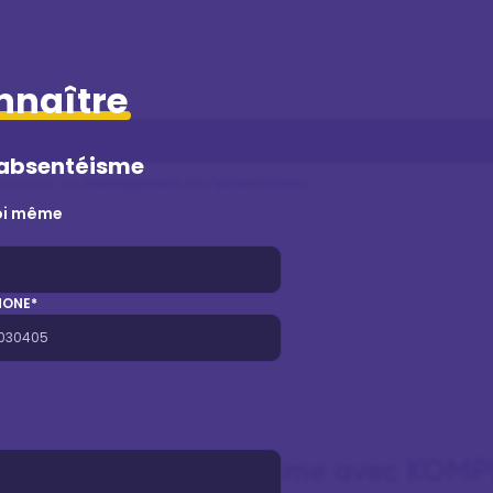
nnaître
'absentéisme
équipes
Le management de l'absentéisme
i même
HONE*
ement de l'absentéisme avec KO