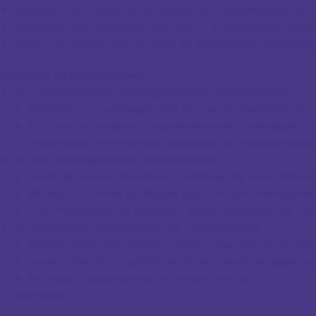
Analyser les causes et les enjeux de l’absentéisme en 
Appliquer des méthodes de suivi et d'analyse de l’abs
Mettre en œuvre des actions de prévention adaptées 
Contenu de la formation
La compréhension managériale de l'absentéisme
Définition et typologies des formes d’absentéisme
Facteurs et origines : organisationnels, individuels, co
Enjeux pour l’entreprise, l’équipe et le collaborateur
Le suivi managérial de l'absentéisme
Outils de suivi et d’analyse : tableaux de bord, indica
Rituels et bonnes pratiques pour un suivi managérial
Communication et posture : savoir dialoguer sur l’
La prévention managériale de l'absentéisme
Identification des signaux faibles pour agir en amon
Leviers d’action : qualité de vie au travail, engage
Partage d’expériences et retours terrain
Voir plus