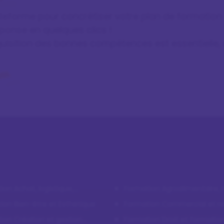
ateforme pour concrétiser votre plan de formation
ponse en quelques clics !
quisition des bonnes compétences est essentielle,
ion Achat, logistique,
Formation Agroalimentaire,
ort
ion Bien-être et Esthétique
Formation Commercial et re
client
ion Création et gestion
Formation Droit et formatio