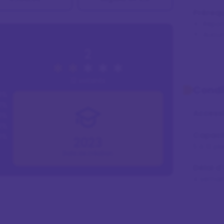
Prérequ
Répon
Aucun
2
12 votants
Condi
8%
1%
Accessi
1%
0%
Capaci
0%
2023
5 à 12 pl
Date de création
Délai d
4 semai