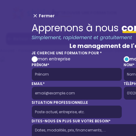
TROUVER UNE FORMATION
Fermer
Apprenons à nous
co
Simplement, rapidement et gratuitement
Retour à la recherche
Le management de l
Accueil
Formation
Formation Management
Formation Gestion d'
JE CHERCHE UNE FORMATION POUR *
mon entreprise
mo
PRÉNOM*
NOM*
EMAIL*
TÉLÉP
SITUATION PROFESSIONNELLE
DITES-NOUS EN PLUS SUR VOTRE BESOIN*
Le manag