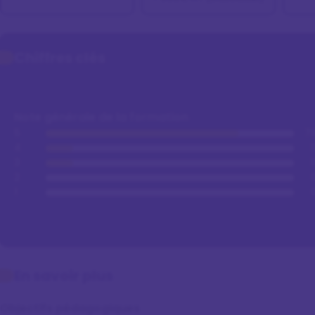
Chiffres clés
Note générale de la formation
5
7
4
1
3
1
2
1
En savoir plus
Objectifs pédagogiques